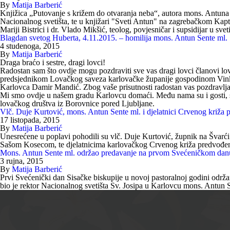
By
Matija Barberić
Knjižica „Putovanje s križem do otvaranja neba“, autora mons. Antuna S
Nacionalnog svetišta, te u knjižari "Sveti Antun" na zagrebačkom Kapt
Mariji Bistrici i dr. Vlado Mikšić, teolog, povjesničar i supsidijar u sv
Blagdan svetog Huberta, 4.11.2015. – homilija mons. Antun Sente ml.
4 studenoga, 2015
By
Matija Barberić
Draga braćo i sestre, dragi lovci!
Radostan sam što ovdje mogu pozdraviti sve vas dragi lovci članovi l
predsjednikom Lovačkog saveza karlovačke županije gospodinom Vinkom P
Karlovca Damir Mandić. Zbog vaše prisutnosti radostan vas pozdravlj
Mi smo ovdje u našem gradu Karlovcu domaći. Među nama su i gosti, sto
lovačkog društva iz Borovnice pored Ljubljane.
Vlč. Duje Kurtović, mons. Antun Sente ml. i djelatnici Crvenog križa 
17 listopada, 2015
By
Matija Barberić
Unesrećene u poplavi pohodili su vlč. Duje Kurtović, župnik na Švarći 
Sašom Kosecom, te djelatnicima karlovačkog Crvenog križa predvođe
Mons. Antun Sente ml. održao predavanje na prvom Svećeničkom danu
3 rujna, 2015
By
Matija Barberić
Prvi Svećenički dan Sisačke biskupije u novoj pastoralnoj godini održ
bio je rektor Nacionalnog svetišta Sv. Josipa u Karlovcu mons. Antun S