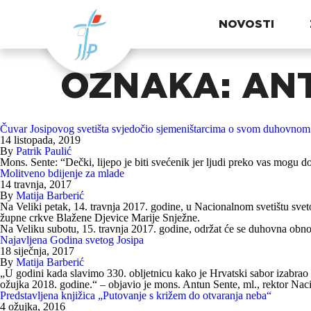
NOVOSTI
OZNAKA:
ANT
Čuvar Josipovog svetišta svjedočio sjemeništarcima o svom duhovnom
14 listopada, 2019
By
Patrik Paulić
Mons. Sente: “Dečki, lijepo je biti svećenik jer ljudi preko vas mogu d
Molitveno bdijenje za mlade
14 travnja, 2017
By
Matija Barberić
Na Veliki petak, 14. travnja 2017. godine, u Nacionalnom svetištu sve
župne crkve Blažene Djevice Marije Snježne.
Na Veliku subotu, 15. travnja 2017. godine, održat će se duhovna obno
Najavljena Godina svetog Josipa
18 siječnja, 2017
By
Matija Barberić
„U godini kada slavimo 330. obljetnicu kako je Hrvatski sabor izabrao 
ožujka 2018. godine.“ – objavio je mons. Antun Sente, ml., rektor Naci
Predstavljena knjižica „Putovanje s križem do otvaranja neba“
4 ožujka, 2016