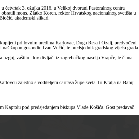
 u četvrtak 3. ožujka 2016. u Velikoj dvorani Pastoralnog centra
 obratili mons. Zlatko Koren, rektor Hrvatskog nacionalnog svetišta u
 Biočić, akademski slikari.
okupljeni pri lovnim uredima Karlovac, Duga Resa i Ozalj, predvođeni
i naš župan gospodin Ivan Vučić, te predsjednik gradskog vijeća grada
oj, zaštitu i lov divljači iz zagrebačkog naselja Vrapče, te člana
arlovcu zajedno s voditeljem caritasa župe sveta Tri Kralja na Baniji
elikom Kaptolu pod predsjedanjem biskupa Vlade Košića. Gost predavač