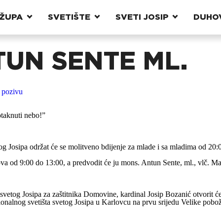
ŽUPA
SVETIŠTE
SVETI JOSIP
DUHO
UN SENTE ML.
 pozivu
otaknuti nebo!”
tog Josipa održat će se molitveno bdijenje za mlade i sa mladima od 20
va od 9:00 do 13:00, a predvodit će ju mons. Antun Sente, ml., vlč. Ma
svetog Josipa za zaštitnika Domovine, kardinal Josip Bozanić otvorit će
onalnog svetišta svetog Josipa u Karlovcu na prvu srijedu Velike pobož