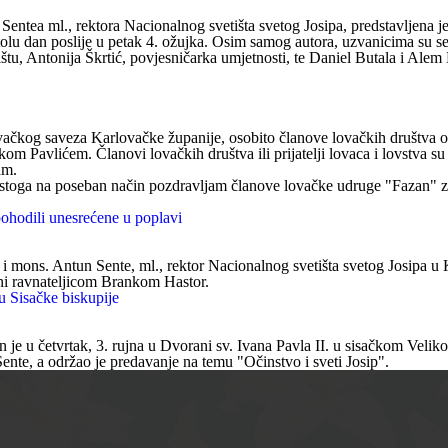
entea ml., rektora Nacionalnog svetišta svetog Josipa, predstavljena je
olu dan poslije u petak 4. ožujka. Osim samog autora, uzvanicima su se
etištu, Antonija Škrtić, povjesničarka umjetnosti, te Daniel Butala i Alem
ovačkog saveza Karlovačke županije, osobito članove lovačkih društva 
avlićem. Članovi lovačkih društva ili prijatelji lovaca i lovstva su 
am.
ga na poseban način pozdravljam članove lovačke udruge "Fazan" za uzg
pohodili unesrećene u poplavi
i mons. Antun Sente, ml., rektor Nacionalnog svetišta svetog Josipa u K
ni ravnateljicom Brankom Hastor.
 Sisačke biskupije
an je u četvrtak, 3. rujna u Dvorani sv. Ivana Pavla II. u sisačkom V
ente, a održao je predavanje na temu "Očinstvo i sveti Josip".