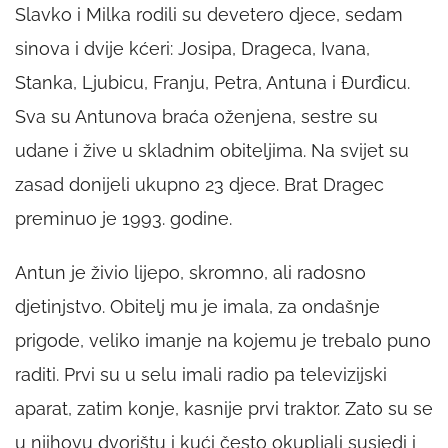
Slavko i Milka rodili su devetero djece, sedam
sinova i dvije kćeri: Josipa, Drageca, Ivana,
Stanka, Ljubicu, Franju, Petra, Antuna i Đurđicu.
Sva su Antunova braća oženjena, sestre su
udane i žive u skladnim obiteljima. Na svijet su
zasad donijeli ukupno 23 djece. Brat Dragec
preminuo je 1993. godine.
Antun je živio lijepo, skromno, ali radosno
djetinjstvo. Obitelj mu je imala, za ondašnje
prigode, veliko imanje na kojemu je trebalo puno
raditi. Prvi su u selu imali radio pa televizijski
aparat, zatim konje, kasnije prvi traktor. Zato su se
u njihovu dvorištu i kući često okupljali susjedi i