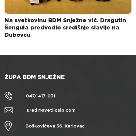
Na svetkovinu BDM Snježne vlč. Dragutin
Šengula predvodio središnje slavlje na
Dubovcu
ŽUPA BDM SNJEŽNE
047/ 417-031
ured@svetijosip.com
Boškovićeva 36, Karlovac