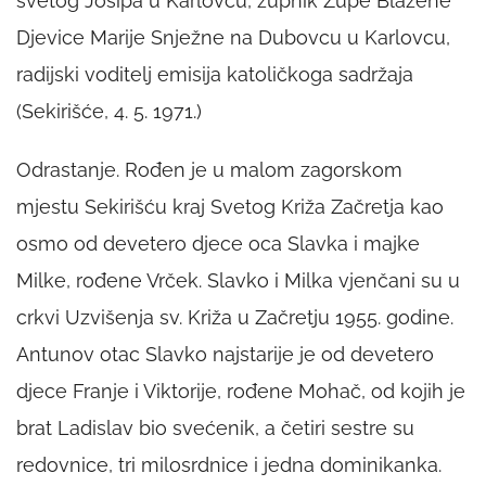
svetog Josipa u Karlovcu, župnik Župe Blažene
Djevice Marije Snježne na Dubovcu u Karlovcu,
radijski voditelj emisija katoličkoga sadržaja
(Sekirišće, 4. 5. 1971.)
Odrastanje. Rođen je u malom zagorskom
mjestu Sekirišću kraj Svetog Križa Začretja kao
osmo od devetero djece oca Slavka i majke
Milke, rođene Vrček. Slavko i Milka vjenčani su u
crkvi Uzvišenja sv. Križa u Začretju 1955. godine.
Antunov otac Slavko najstarije je od devetero
djece Franje i Viktorije, rođene Mohač, od kojih je
brat Ladislav bio svećenik, a četiri sestre su
redovnice, tri milosrdnice i jedna dominikanka.