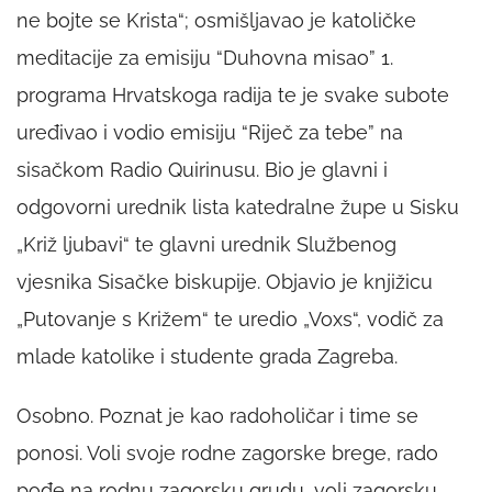
ne bojte se Krista“; osmišljavao je katoličke
meditacije za emisiju “Duhovna misao” 1.
programa Hrvatskoga radija te je svake subote
uređivao i vodio emisiju “Riječ za tebe” na
sisačkom Radio Quirinusu. Bio je glavni i
odgovorni urednik lista katedralne župe u Sisku
„Križ ljubavi“ te glavni urednik Službenog
vjesnika Sisačke biskupije. Objavio je knjižicu
„Putovanje s Križem“ te uredio „Voxs“, vodič za
mlade katolike i studente grada Zagreba.
Osobno. Poznat je kao radoholičar i time se
ponosi. Voli svoje rodne zagorske brege, rado
pođe na rodnu zagorsku grudu, voli zagorsku