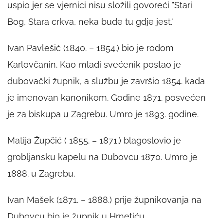
uspio jer se vjernici nisu složili govoreći "Stari
Bog, Stara crkva, neka bude tu gdje jest."
Ivan Pavlešić (1840. – 1854.) bio je rodom
Karlovčanin. Kao mladi svećenik postao je
dubovački župnik, a službu je završio 1854. kada
je imenovan kanonikom. Godine 1871. posvećen
je za biskupa u Zagrebu. Umro je 1893. godine.
Matija Župčić ( 1855. – 1871.) blagoslovio je
grobljansku kapelu na Dubovcu 1870. Umro je
1888. u Zagrebu.
Ivan Mašek (1871. – 1888.) prije župnikovanja na
Dubovcu bio je župnik u Hrnetiću.