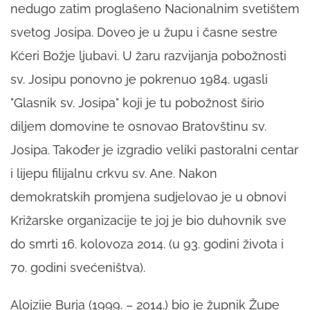
nedugo zatim proglašeno Nacionalnim svetištem
svetog Josipa. Doveo je u župu i časne sestre
Kćeri Božje ljubavi. U žaru razvijanja pobožnosti
sv. Josipu ponovno je pokrenuo 1984. ugasli
"Glasnik sv. Josipa" koji je tu pobožnost širio
diljem domovine te osnovao Bratovštinu sv.
Josipa. Također je izgradio veliki pastoralni centar
i lijepu filijalnu crkvu sv. Ane. Nakon
demokratskih promjena sudjelovao je u obnovi
Križarske organizacije te joj je bio duhovnik sve
do smrti 16. kolovoza 2014. (u 93. godini života i
70. godini svećeništva).
Alojzije Burja (1999. – 2014.) bio je župnik Župe