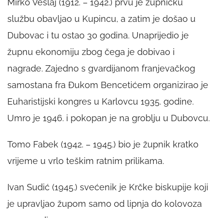
Mirko Veslaj (1912. – 1942.) prvu je župničku
službu obavljao u Kupincu, a zatim je došao u
Dubovac i tu ostao 30 godina. Unaprijedio je
župnu ekonomiju zbog čega je dobivao i
nagrade. Zajedno s gvardijanom franjevačkog
samostana fra Đukom Bencetićem organizirao je
Euharistijski kongres u Karlovcu 1935. godine.
Umro je 1946. i pokopan je na groblju u Dubovcu.
Tomo Fabek (1942. – 1945.) bio je župnik kratko
vrijeme u vrlo teškim ratnim prilikama.
Ivan Sudić (1945.) svećenik je Krčke biskupije koji
je upravljao župom samo od lipnja do kolovoza