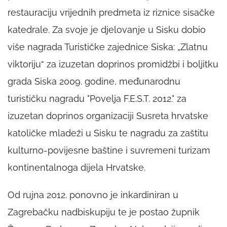
restauraciju vrijednih predmeta iz riznice sisačke
katedrale. Za svoje je djelovanje u Sisku dobio
više nagrada Turističke zajednice Siska: „Zlatnu
viktoriju“ za izuzetan doprinos promidžbi i boljitku
grada Siska 2009. godine, međunarodnu
turističku nagradu "Povelja F.E.S.T. 2012." za
izuzetan doprinos organizaciji Susreta hrvatske
katoličke mladeži u Sisku te nagradu za zaštitu
kulturno-povijesne baštine i suvremeni turizam
kontinentalnoga dijela Hrvatske.
Od rujna 2012. ponovno je inkardiniran u
Zagrebačku nadbiskupiju te je postao župnik