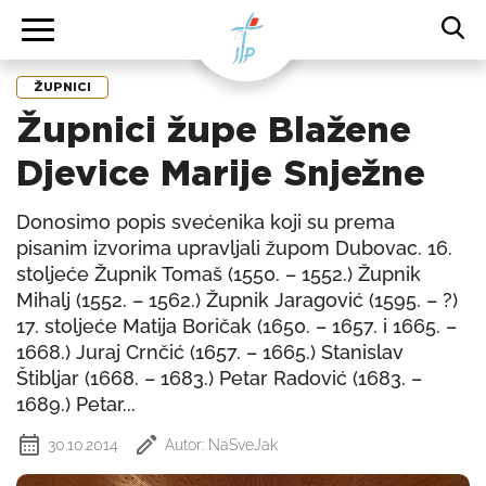
ŽUPNICI
Župnici župe Blažene
Djevice Marije Snježne
Donosimo popis svećenika koji su prema
pisanim izvorima upravljali župom Dubovac. 16.
stoljeće Župnik Tomaš (1550. – 1552.) Župnik
Mihalj (1552. – 1562.) Župnik Jaragović (1595. – ?)
17. stoljeće Matija Boričak (1650. – 1657. i 1665. –
1668.) Juraj Crnčić (1657. – 1665.) Stanislav
Štibljar (1668. – 1683.) Petar Radović (1683. –
1689.) Petar...
30.10.2014
Autor: NaSveJak