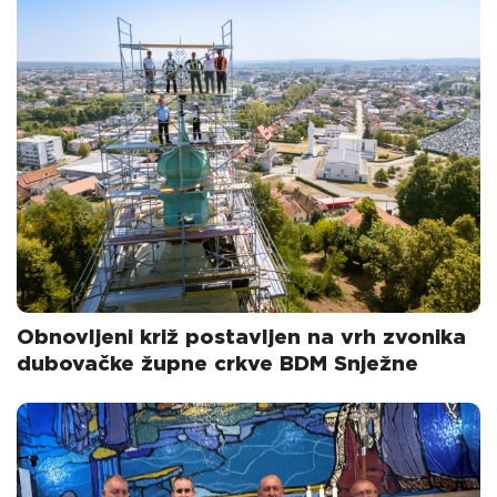
Obnovljeni križ postavljen na vrh zvonika
dubovačke župne crkve BDM Snježne