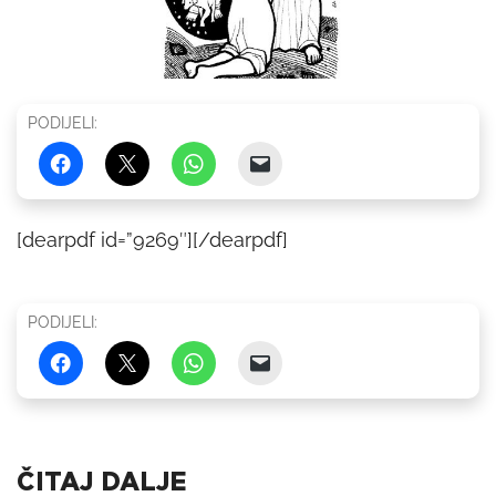
PODIJELI:
[dearpdf id=”9269″][/dearpdf]
PODIJELI:
ČITAJ DALJE