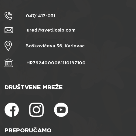
047/ 417-031
ured@svetijosip.com
Boškovićeva 36, Karlovac
HR7924000081110197100
DRUŠTVENE MREŽE
PREPORUČAMO