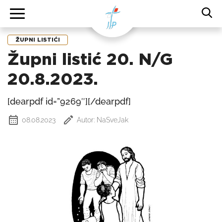
ŽUPNI LISTIĆI
Župni listić 20. N/G
20.8.2023.
[dearpdf id=”9269″][/dearpdf]
08.08.2023
Autor: NaSveJak