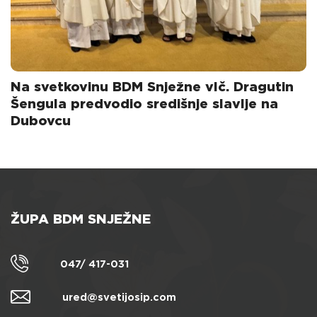
Na svetkovinu BDM Snježne vlč. Dragutin
Šengula predvodio središnje slavlje na
Dubovcu
ŽUPA BDM SNJEŽNE
047/ 417-031
ured@svetijosip.com