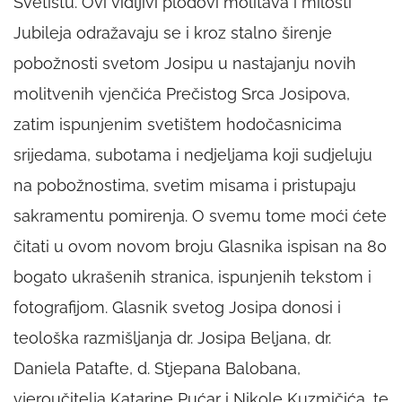
Svetištu. Ovi vidljivi plodovi molitava i milosti
Jubileja odražavaju se i kroz stalno širenje
pobožnosti svetom Josipu u nastajanju novih
molitvenih vjenčića Prečistog Srca Josipova,
zatim ispunjenim svetištem hodočasnicima
srijedama, subotama i nedjeljama koji sudjeluju
na pobožnostima, svetim misama i pristupaju
sakramentu pomirenja. O svemu tome moći ćete
čitati u ovom novom broju Glasnika ispisan na 80
bogato ukrašenih stranica, ispunjenih tekstom i
fotografijom.
Glasnik svetog Josipa donosi i
teološka razmišljanja dr. Josipa Beljana, dr.
Daniela Patafte, d. Stjepana Balobana,
vjeroučitelja Katarine Pućar i Nikole Kuzmičića, te