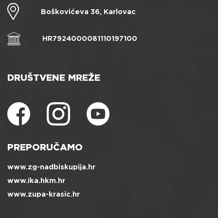
Boškovićeva 36, Karlovac
HR7924000081110197100
DRUŠTVENE MREŽE
PREPORUČAMO
www.zg-nadbiskupija.hr
www.ika.hkm.hr
www.zupa-krasic.hr