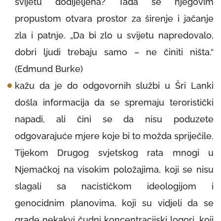
svijetu dodijeljena? Tada se njegovim
propustom otvara prostor za širenje i jačanje
zla i patnje. „Da bi zlo u svijetu napredovalo,
dobri ljudi trebaju samo – ne činiti ništa.“
(Edmund Burke)
kažu da je do odgovornih službi u Šri Lanki
došla informacija da se spremaju teroristički
napadi, ali čini se da nisu poduzete
odgovarajuće mjere koje bi to možda spriječile.
Tijekom Drugog svjetskog rata mnogi u
Njemačkoj na visokim položajima, koji se nisu
slagali sa nacističkom ideologijom i
genocidnim planovima, koji su vidjeli da se
grade nekakvi čudni koncentracijski logori, koji