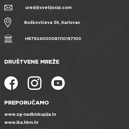
ured@svetijosip.com
Boškovićeva 36, Karlovac
HR7924000081110197100
DRUŠTVENE MREŽE
PREPORUČAMO
www.zg-nadbiskupija.hr
www.ika.hkm.hr