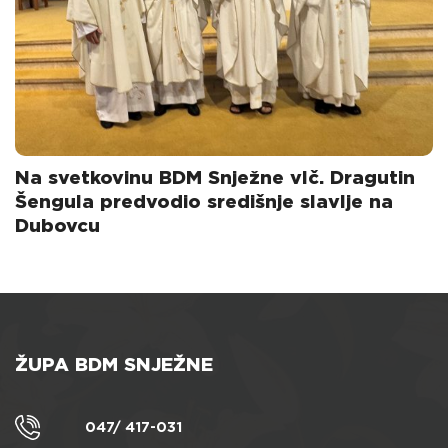
Na svetkovinu BDM Snježne vlč. Dragutin
Šengula predvodio središnje slavlje na
Dubovcu
ŽUPA BDM SNJEŽNE
047/ 417-031