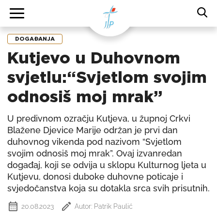
DOGAĐANJA
Kutjevo u Duhovnom
svjetlu:“Svjetlom svojim
odnosiš moj mrak”
U predivnom ozračju Kutjeva, u župnoj Crkvi
Blažene Djevice Marije održan je prvi dan
duhovnog vikenda pod nazivom “Svjetlom
svojim odnosiš moj mrak”. Ovaj izvanredan
događaj, koji se odvija u sklopu Kulturnog ljeta u
Kutjevu, donosi duboke duhovne poticaje i
svjedočanstva koja su dotakla srca svih prisutnih.
20.08.2023
Autor: Patrik Paulić