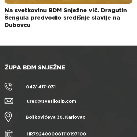
Na svetkovinu BDM Snježne vlč. Dragutin
Šengula predvodio središnje slavlje na
Dubovcu
ŽUPA BDM SNJEŽNE
047/ 417-031
ured@svetijosip.com
Boškovićeva 36, Karlovac
HR7924000081110197100