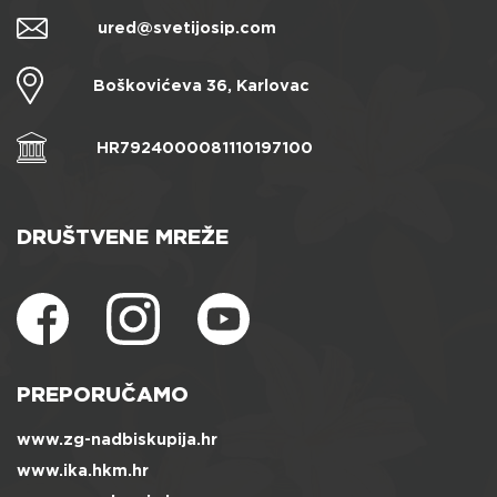
ured@svetijosip.com
Boškovićeva 36, Karlovac
HR7924000081110197100
DRUŠTVENE MREŽE
PREPORUČAMO
www.zg-nadbiskupija.hr
www.ika.hkm.hr