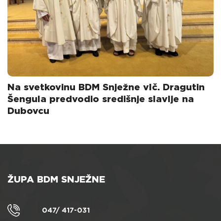
Na svetkovinu BDM Snježne vlč. Dragutin
Šengula predvodio središnje slavlje na
Dubovcu
ŽUPA BDM SNJEŽNE
047/ 417-031