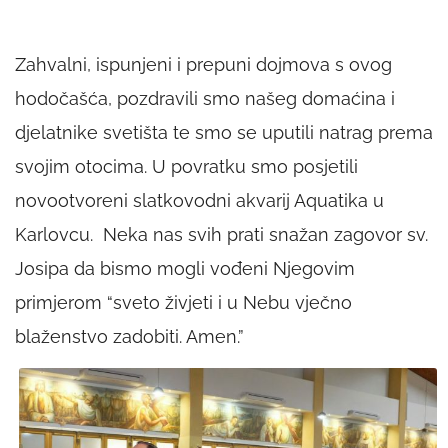
Zahvalni, ispunjeni i prepuni dojmova s ovog
hodočašća, pozdravili smo našeg domaćina i
djelatnike svetišta te smo se uputili natrag prema
svojim otocima. U povratku smo posjetili
novootvoreni slatkovodni akvarij Aquatika u
Karlovcu. Neka nas svih prati snažan zagovor sv.
Josipa da bismo mogli vođeni Njegovim
primjerom “sveto živjeti i u Nebu vječno
blaženstvo zadobiti. Amen.”