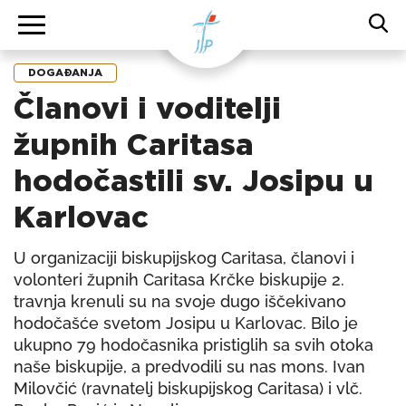
DOGAĐANJA
Članovi i voditelji
župnih Caritasa
hodočastili sv. Josipu u
Karlovac
U organizaciji biskupijskog Caritasa, članovi i
volonteri župnih Caritasa Krčke biskupije 2.
travnja krenuli su na svoje dugo iščekivano
hodočašće svetom Josipu u Karlovac. Bilo je
ukupno 79 hodočasnika pristiglih sa svih otoka
naše biskupije, a predvodili su nas mons. Ivan
Milovčić (ravnatelj biskupijskog Caritasa) i vlč.