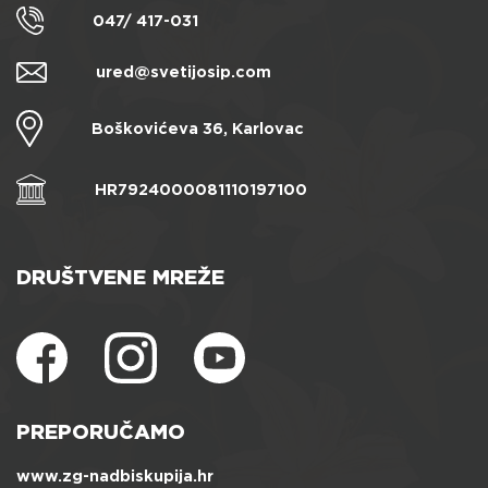
047/ 417-031
ured@svetijosip.com
Boškovićeva 36, Karlovac
HR7924000081110197100
DRUŠTVENE MREŽE
PREPORUČAMO
www.zg-nadbiskupija.hr