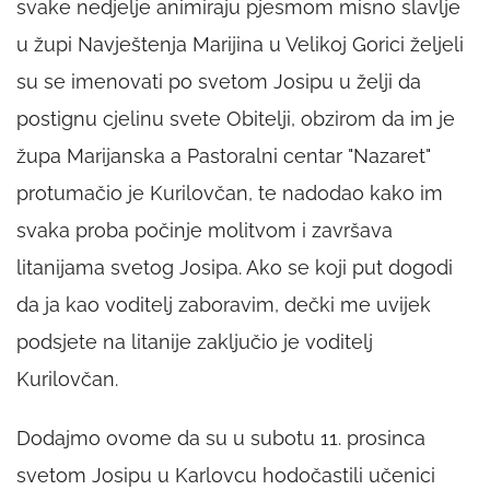
svake nedjelje animiraju pjesmom misno slavlje
u župi Navještenja Marijina u Velikoj Gorici željeli
su se imenovati po svetom Josipu u želji da
postignu cjelinu svete Obitelji, obzirom da im je
župa Marijanska a Pastoralni centar "Nazaret"
protumačio je Kurilovčan, te nadodao kako im
svaka proba počinje molitvom i završava
litanijama svetog Josipa. Ako se koji put dogodi
da ja kao voditelj zaboravim, dečki me uvijek
podsjete na litanije zaključio je voditelj
Kurilovčan.
Dodajmo ovome da su u subotu 11. prosinca
svetom Josipu u Karlovcu hodočastili učenici