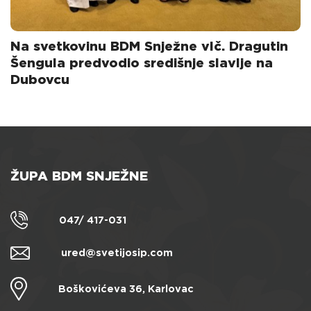
Na svetkovinu BDM Snježne vlč. Dragutin
Šengula predvodio središnje slavlje na
Dubovcu
ŽUPA BDM SNJEŽNE
047/ 417-031
ured@svetijosip.com
Boškovićeva 36, Karlovac