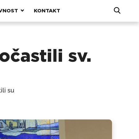
VNOST
KONTAKT
častili sv.
ili su