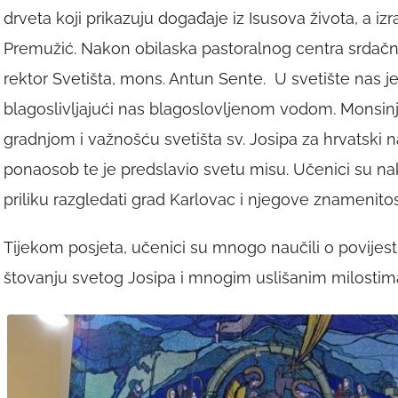
drveta koji prikazuju događaje iz Isusova života, a izr
Premužić. Nakon obilaska pastoralnog centra srdačn
rektor Svetišta, mons. Antun Sente. U svetište nas j
blagoslivljajući nas blagoslovljenom vodom. Monsin
gradnjom i važnošću svetišta sv. Josipa za hrvatski na
ponaosob te je predslavio svetu misu. Učenici su nak
priliku razgledati grad Karlovac i njegove znamenitos
Tijekom posjeta, učenici su mnogo naučili o povijest
štovanju svetog Josipa i mnogim uslišanim milostima