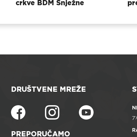
crkve BDM Snježne
pr
na
DRUŠTVENE MREŽE
S
N
7:
R
PREPORUČAMO