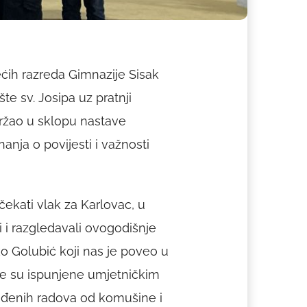
rećih razreda Gimnazije Sisak
te sv. Josipa uz pratnji
održao u sklopu nastave
anja o povijesti i važnosti
čekati vlak za Karlovac, u
 i razgledavali ovogodišnje
o Golubić koji nas je poveo u
ije su ispunjene umjetničkim
zrađenih radova od komušine i