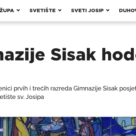
ŽUPA
SVETIŠTE
SVETI JOSIP
DUHO
azije Sisak hodo
nici prvih i trećih razreda Gimnazije Sisak posjet
tište sv. Josipa