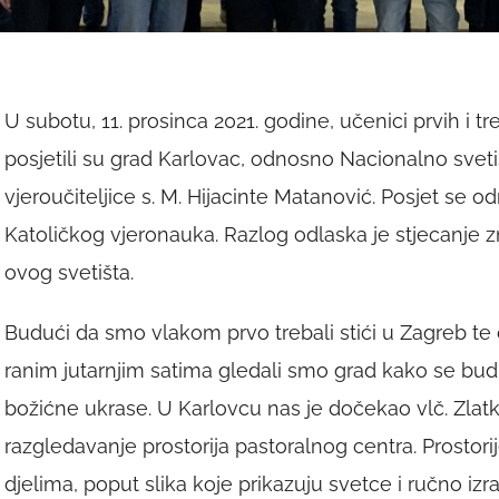
U subotu, 11. prosinca 2021. godine, učenici prvih i t
posjetili su grad Karlovac, odnosno Nacionalno svetiš
vjeroučiteljice s. M. Hijacinte Matanović. Posjet se 
Katoličkog vjeronauka. Razlog odlaska je stjecanje zn
ovog svetišta.
Budući da smo vlakom prvo trebali stići u Zagreb te 
ranim jutarnjim satima gledali smo grad kako se budi
božićne ukrase. U Karlovcu nas je dočekao vlč. Zlatk
razgledavanje prostorija pastoralnog centra. Prostor
djelima, poput slika koje prikazuju svetce i ručno i