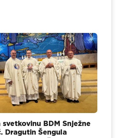
 svetkovinu BDM Snježne
č. Dragutin Šengula