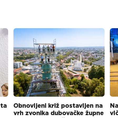
sta
Obnovljeni križ postavljen na
Na
vrh zvonika dubovačke župne
vl