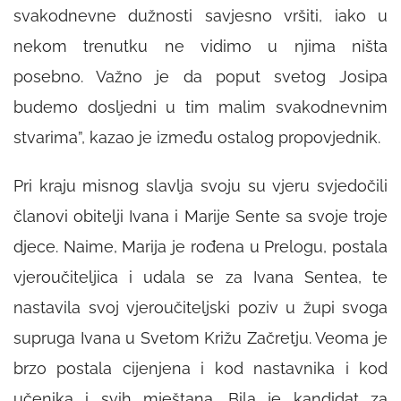
svakodnevne dužnosti savjesno vršiti, iako u
nekom trenutku ne vidimo u njima ništa
posebno. Važno je da poput svetog Josipa
budemo dosljedni u tim malim svakodnevnim
stvarima”, kazao je između ostalog propovjednik.
Pri kraju misnog slavlja svoju su vjeru svjedočili
članovi obitelji Ivana i Marije Sente sa svoje troje
djece. Naime, Marija je rođena u Prelogu, postala
vjeroučiteljica i udala se za Ivana Sentea, te
nastavila svoj vjeroučiteljski poziv u župi svoga
supruga Ivana u Svetom Križu Začretju. Veoma je
brzo postala cijenjena i kod nastavnika i kod
učenika i svih mještana. Bila je kandidat za