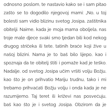
odnosno poslom, te nastavio kako se i sam pitao
zašto se to dogodilo njegovoj mami: „No, u toj
bolesti sam vidio blizinu svetog Josipa, zaštitnika
obitelji. Naime, kada je moja mama oboljela, nas
troje male djece svaki smo tjedan bili kod nekog
drugog stričeka ili tete, tatinih braće koji žive u
našoj blizini. Nama je to baš bilo lijepo, kao i
spoznaja da te obitelj štiti i pomaže kad je teško.
Nadalje, od svetog Josipa učim vršiti volju Božju,
kao što je on prihvatio Mariju trudnu, tako i mi
trebamo prihvaćati Božju volju i onda kada je ne
razumijemo. Taj teret ili križevi nas posvećuju,
baš kao što je i svetog Josipa. Obzirom da je