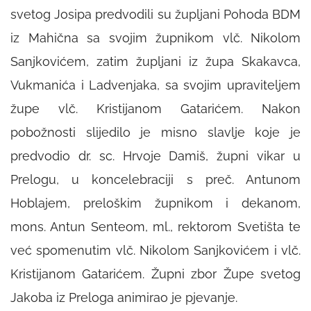
svetog Josipa predvodili su župljani Pohoda BDM
iz Mahična sa svojim župnikom vlč. Nikolom
Sanjkovićem, zatim župljani iz župa Skakavca,
Vukmanića i Ladvenjaka, sa svojim upraviteljem
župe vlč. Kristijanom Gatarićem. Nakon
pobožnosti slijedilo je misno slavlje koje je
predvodio dr. sc. Hrvoje Damiš, župni vikar u
Prelogu, u koncelebraciji s preč. Antunom
Hoblajem, preloškim župnikom i dekanom,
mons. Antun Senteom, ml., rektorom Svetišta te
već spomenutim vlč. Nikolom Sanjkovićem i vlč.
Kristijanom Gatarićem. Župni zbor Župe svetog
Jakoba iz Preloga animirao je pjevanje.