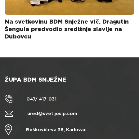
Na svetkovinu BDM Snježne vlč. Dragutin
Šengula predvodio središnje slavlje na
Dubovcu
ŽUPA BDM SNJEŽNE
047/ 417-031
ured@svetijosip.com
Boškovićeva 36, Karlovac