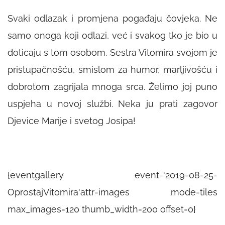
Svaki odlazak i promjena pogađaju čovjeka. Ne
samo onoga koji odlazi, već i svakog tko je bio u
doticaju s tom osobom. Sestra Vitomira svojom je
pristupačnošću, smislom za humor, marljivošću i
dobrotom zagrijala mnoga srca. Želimo joj puno
uspjeha u novoj službi. Neka ju prati zagovor
Djevice Marije i svetog Josipa!
{eventgallery event='2019-08-25-
OprostajVitomira'attr=images mode=tiles
max_images=120 thumb_width=200 offset=0}