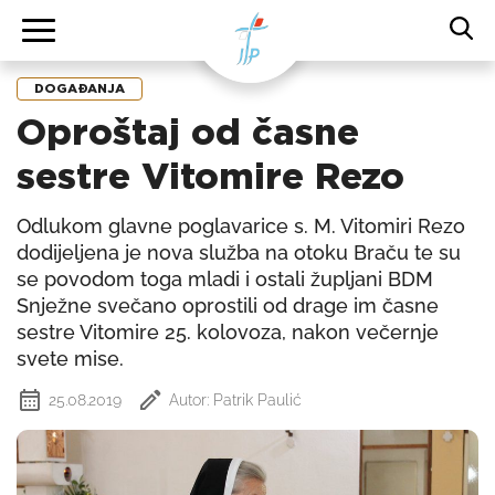
DOGAĐANJA
Oproštaj od časne
sestre Vitomire Rezo
Odlukom glavne poglavarice s. M. Vitomiri Rezo
dodijeljena je nova služba na otoku Braču te su
se povodom toga mladi i ostali župljani BDM
Snježne svečano oprostili od drage im časne
sestre Vitomire 25. kolovoza, nakon večernje
svete mise.
25.08.2019
Autor: Patrik Paulić