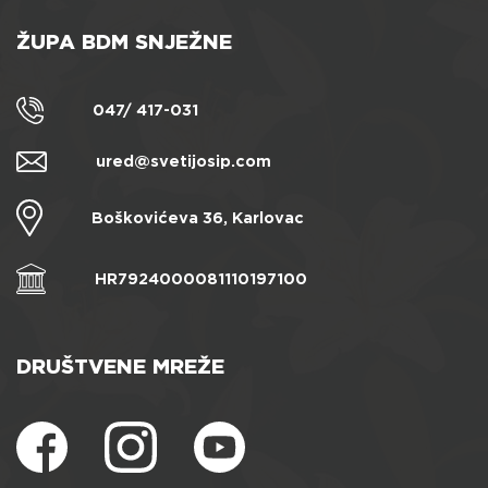
ŽUPA BDM SNJEŽNE
047/ 417-031
ured@svetijosip.com
Boškovićeva 36, Karlovac
HR7924000081110197100
DRUŠTVENE MREŽE