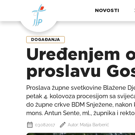
NOVOSTI
DOGAĐANJA
Uređenjem o
proslavu Go
Proslava župne svetkovine Blažene Dje
petak 4. kolovoza procesijom sa svijeć
do župne crkve BDM Snježene, nakon k
mons. Antun Sente, ml., župnika i rektor
03.08.2017
Autor: Matija Barberić