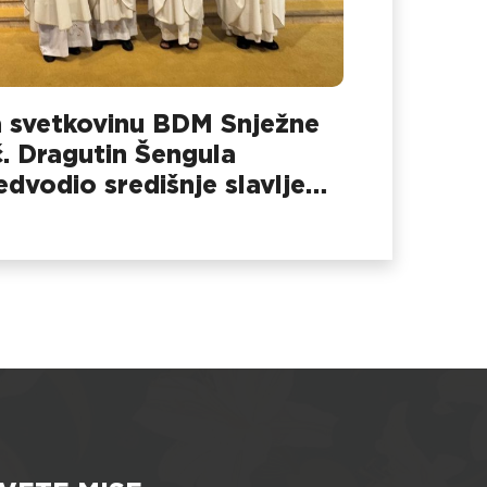
 svetkovinu BDM Snježne
č. Dragutin Šengula
edvodio središnje slavlje
 Dubovcu