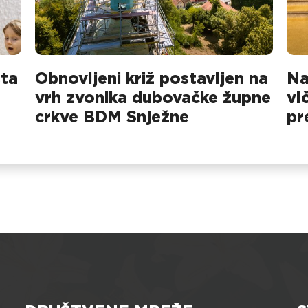
sta
Obnovljeni križ postavljen na
Na
vrh zvonika dubovačke župne
vl
crkve BDM Snježne
pr
na