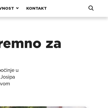
VNOST
KONTAKT
premno za
očinje u
 Josipa
stvom