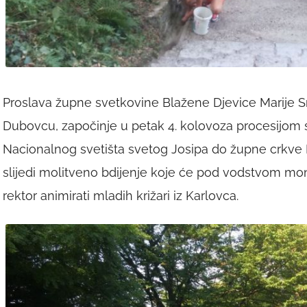
Proslava župne svetkovine Blažene Djevice Marije S
Dubovcu, započinje u petak 4. kolovoza procesijom s
Nacionalnog svetišta svetog Josipa do župne crkve
slijedi molitveno bdijenje koje će pod vodstvom mons
rektor animirati mladih križari iz Karlovca.