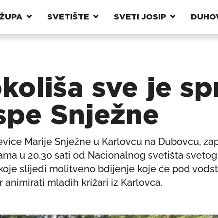
ŽUPA
SVETIŠTE
SVETI JOSIP
DUHO
koliša sve je s
spe Snježne
vice Marije Snježne u Karlovcu na Dubovcu, zap
ama u 20.30 sati od Nacionalnog svetišta svetog
oje slijedi molitveno bdijenje koje će pod vod
 animirati mladih križari iz Karlovca.