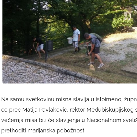
Na samu svetkovinu misna slavlja u istoimenoj župnoj 
će preč Matija Pavlaković, rektor Međubiskupijskog 
večernja misa biti će slavljenja u Nacionalnom svetišt
prethoditi marijanska pobožnost.