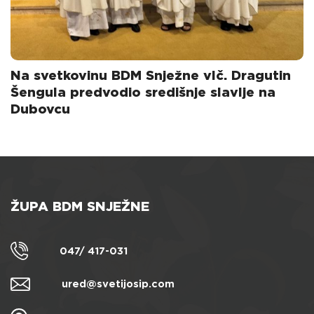
Na svetkovinu BDM Snježne vlč. Dragutin
Šengula predvodio središnje slavlje na
Dubovcu
ŽUPA BDM SNJEŽNE
047/ 417-031
ured@svetijosip.com