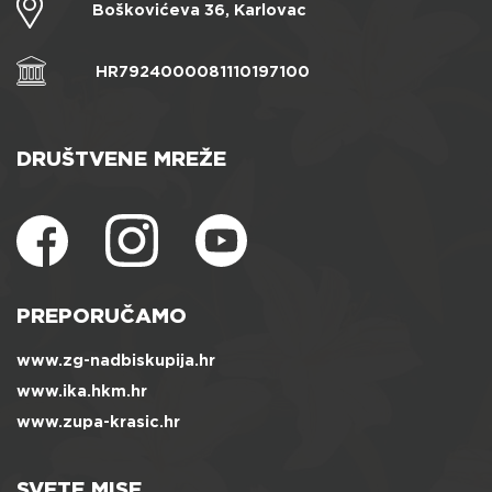
Boškovićeva 36, Karlovac
HR7924000081110197100
DRUŠTVENE MREŽE
PREPORUČAMO
www.zg-nadbiskupija.hr
www.ika.hkm.hr
www.zupa-krasic.hr
SVETE MISE