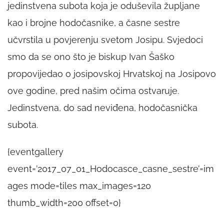
jedinstvena subota koja je oduševila župljane
kao i brojne hodočasnike, a časne sestre
učvrstila u povjerenju svetom Josipu. Svjedoci
smo da se ono što je biskup Ivan Šaško
propovijedao o josipovskoj Hrvatskoj na Josipovo
ove godine, pred našim očima ostvaruje.
Jedinstvena, do sad neviđena, hodočasnička
subota.
{eventgallery
event=’2017_07_01_Hodocasce_casne_sestre’=im
ages mode=tiles max_images=120
thumb_width=200 offset=0}