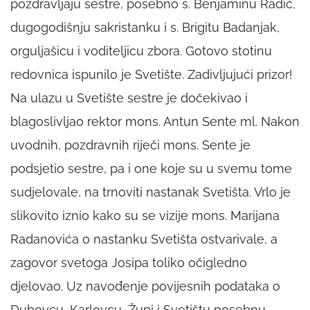
pozdravljaju sestre, posebno s. Benjaminu Radić,
dugogodišnju sakristanku i s. Brigitu Badanjak,
orguljašicu i voditeljicu zbora. Gotovo stotinu
redovnica ispunilo je Svetište. Zadivljujući prizor!
Na ulazu u Svetište sestre je dočekivao i
blagoslivljao rektor mons. Antun Sente ml. Nakon
uvodnih, pozdravnih riječi mons. Sente je
podsjetio sestre, pa i one koje su u svemu tome
sudjelovale, na trnoviti nastanak Svetišta. Vrlo je
slikovito iznio kako su se vizije mons. Marijana
Radanovića o nastanku Svetišta ostvarivale, a
zagovor svetoga Josipa toliko očigledno
djelovao. Uz navođenje povijesnih podataka o
Dubovcu, Karlovcu, Župi i Svetištu posebnu