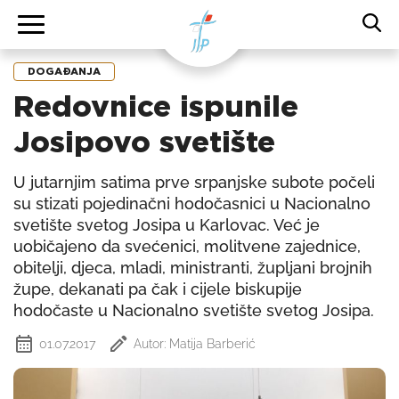
DOGAĐANJA
Redovnice ispunile
Josipovo svetište
U jutarnjim satima prve srpanjske subote počeli
su stizati pojedinačni hodočasnici u Nacionalno
svetište svetog Josipa u Karlovac. Već je
uobičajeno da svećenici, molitvene zajednice,
obitelji, djeca, mladi, ministranti, župljani brojnih
župe, dekanati pa čak i cijele biskupije
hodočaste u Nacionalno svetište svetog Josipa.
01.07.2017
Autor: Matija Barberić