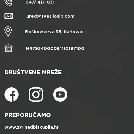
047/ 417-031
ured@svetijosip.com
Boškovićeva 36, Karlovac
HR7924000081110197100
DRUŠTVENE MREŽE
PREPORUČAMO
www.zg-nadbiskupija.hr