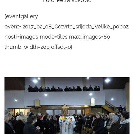
Foto: Petra Vuković
{eventgallery
event=’2017_02_08_Cetvrta_srijeda_Velike_poboz
nosti’=images mode=tiles max_images=80
thumb_width=200 offset=0}