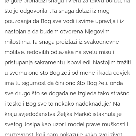
je gdje pronalazi snagu i vjeru za takvu borbu, na
što je odgovorila: „Ta snaga dolazi iz mog
pouzdanja da Bog sve vodi i svime upravlja i iz
nastojanja da budem otvorena Njegovim
milostima. Ta snaga proizlazi iz svakodnevne
molitve, redovitih odlazaka na svetu misu i
pristupanja sakramentu ispovijedi. Nastojim tražiti
u svemu ono što Bog želi od mene i kada čovjek
ima tu sigurnost da čini ono što Bog želi, onda
sve drugo što se događa ne izgleda tako strašno
i teško i Bog sve to nekako nadoknađuje.“ Na
kraju svjedočanstva Željka Markić istaknula je
svetog Josipa kao uzor i model prave muškosti i
muževnosti koji nam pokazuje kako svoj život