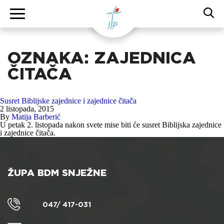
OZNAKA:
ZAJEDNICA
ČITAČA
Susret Biblijske zajednice i zajednice čitača
2 listopada, 2015
By
Matija Barberić
U petak 2. listopada nakon svete mise biti će susret Biblijska zajednice
i zajednice čitača.
ŽUPA BDM SNJEŽNE
047/ 417-031