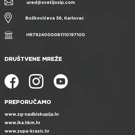
ured@svetijosip.com
Boškovićeva 36, Karlovac
HR7924000081110197100
DRUŠTVENE MREŽE
PREPORUČAMO
www.zg-nadbiskupija.hr
www.ika.hkm.hr
www.zupa-krasic.hr