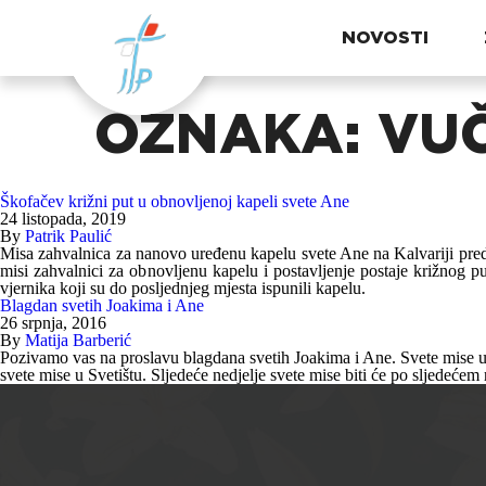
NOVOSTI
OZNAKA:
VU
Škofačev križni put u obnovljenoj kapeli svete Ane
24 listopada, 2019
By
Patrik Paulić
Misa zahvalnica za nanovo uređenu kapelu svete Ane na Kalvariji predv
misi zahvalnici za obnovljenu kapelu i postavljenje postaje križnog pu
vjernika koji su do posljednjeg mjesta ispunili kapelu.
Blagdan svetih Joakima i Ane
26 srpnja, 2016
By
Matija Barberić
Pozivamo vas na proslavu blagdana svetih Joakima i Ane. Svete mise u k
svete mise u Svetištu. Sljedeće nedjelje svete mise biti će po sljedećem