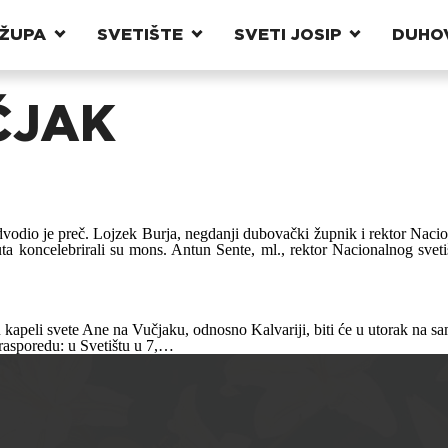
ŽUPA
SVETIŠTE
SVETI JOSIP
DUHO
ČJAK
odio je preč. Lojzek Burja, negdanji dubovački župnik i rektor Nacion
ta koncelebrirali su mons. Antun Sente, ml., rektor Nacionalnog svetišt
apeli svete Ane na Vučjaku, odnosno Kalvariji, biti će u utorak na sam 
 rasporedu: u Svetištu u 7,…