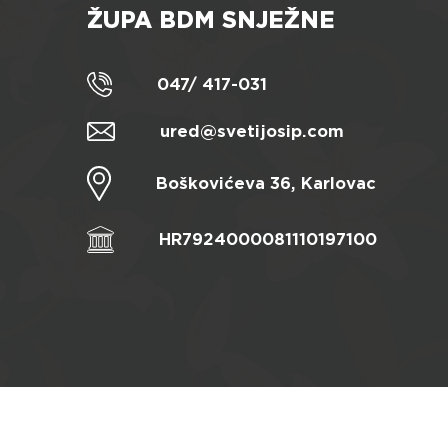
ŽUPA BDM SNJEŽNE
047/ 417-031
ured@svetijosip.com
Boškovićeva 36, Karlovac
HR7924000081110197100