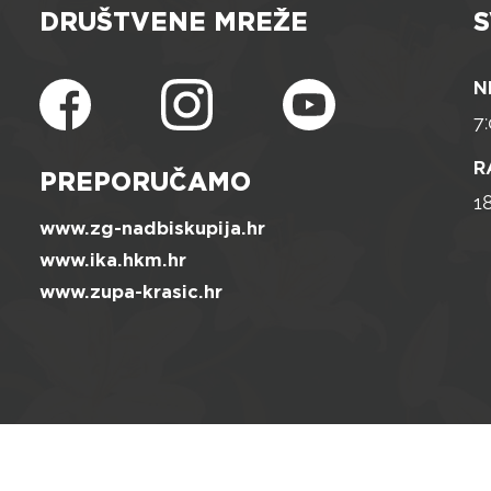
DRUŠTVENE MREŽE
S
N
7:
R
PREPORUČAMO
1
www.zg-nadbiskupija.hr
www.ika.hkm.hr
www.zupa-krasic.hr