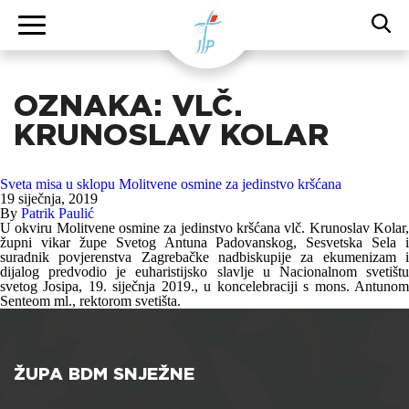
OZNAKA:
VLČ.
KRUNOSLAV KOLAR
Sveta misa u sklopu Molitvene osmine za jedinstvo kršćana
19 siječnja, 2019
By
Patrik Paulić
U okviru Molitvene osmine za jedinstvo kršćana vlč. Krunoslav Kolar,
župni vikar župe Svetog Antuna Padovanskog, Sesvetska Sela i
suradnik povjerenstva Zagrebačke nadbiskupije za ekumenizam i
dijalog predvodio je euharistijsko slavlje u Nacionalnom svetištu
svetog Josipa, 19. siječnja 2019., u koncelebraciji s mons. Antunom
Senteom ml., rektorom svetišta.
ŽUPA BDM SNJEŽNE