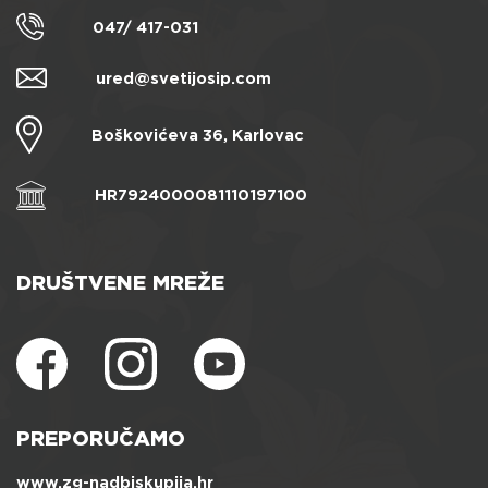
047/ 417-031
ured@svetijosip.com
Boškovićeva 36, Karlovac
HR7924000081110197100
DRUŠTVENE MREŽE
PREPORUČAMO
www.zg-nadbiskupija.hr