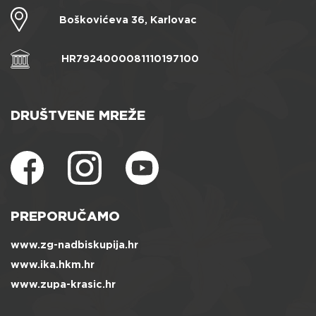
Boškovićeva 36, Karlovac
HR7924000081110197100
DRUŠTVENE MREŽE
PREPORUČAMO
www.zg-nadbiskupija.hr
www.ika.hkm.hr
www.zupa-krasic.hr