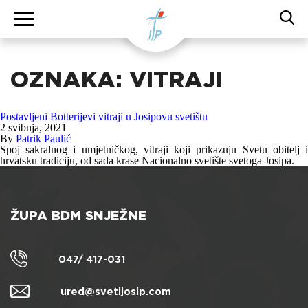
OZNAKA:
VITRAJI
Postavljeni Botterijevi vitraji u Josipovu svetištu
2 svibnja, 2021
By
Patrik Paulić
Spoj sakralnog i umjetničkog, vitraji koji prikazuju Svetu obitelj i
hrvatsku tradiciju, od sada krase Nacionalno svetište svetoga Josipa.
ŽUPA BDM SNJEŽNE
047/ 417-031
ured@svetijosip.com