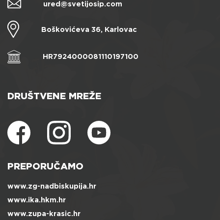
ured@svetijosip.com
Boškovićeva 36, Karlovac
HR7924000081110197100
DRUŠTVENE MREŽE
PREPORUČAMO
www.zg-nadbiskupija.hr
www.ika.hkm.hr
www.zupa-krasic.hr