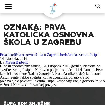
OZNAKA:
PRVA
KATOLIČKA OSNOVNA
ŠKOLA U ZAGREBU
Prva katolička osnovna škola u Zagrebu hodočastila svetom Josipu
14 listopada, 2016
By
Matija Barberić
U poslijepodnevnim satima, 14. listopada 2016. godine, Nacionalno
svetište svetog Josipa u Karlovcu posjetili su učenici i djelatnici „Prve
katoličke osnovne škole u Zagrebu“. Hodočasnike je dočekao mons.
Antun Sente, rektor svetišta, koji je učenicima održao kratko
predavanje o povijesti Svetišta i župe Gospe Snježne, a govorio im je o
važnosti Karlovca u hrvatskoj povijesti.
ŽUPA BDM SNJEŽNE