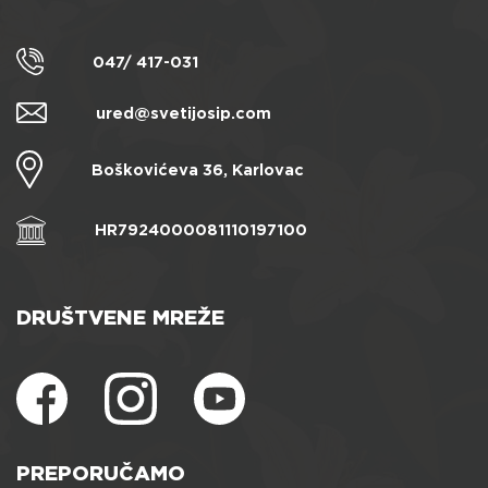
047/ 417-031
ured@svetijosip.com
Boškovićeva 36, Karlovac
HR7924000081110197100
DRUŠTVENE MREŽE
PREPORUČAMO