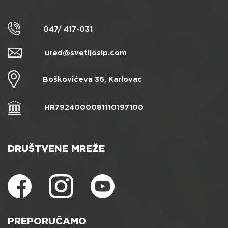
047/ 417-031
ured@svetijosip.com
Boškovićeva 36, Karlovac
HR7924000081110197100
DRUŠTVENE MREŽE
PREPORUČAMO