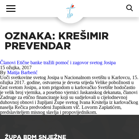
OZNAKA:
KREŠIMIR
PREVENDAR
Članovi Etične banke tražili pomoć i zagovor svetog Josipa
15 ožujka, 2017
By
Matija Barberić
Uoči svetkovine svetog Josipa u Nacionalnom svetištu u Karlovcu, 15.
ožujka 2017. godine, ostvarena je deveta srijeda Velike pobožnosti u
čast svetom Josipu, a tom prigodom u karlovačko Svetište hodočastio
je velik broj vjernika, a posebno vjernici Jaskanskog dekanata, članovi
Zadruge za etično financiranje koji su sudjelovali u cijelodnevnoj
duhovnoj obnovi i župljani Župe svetog Ivana Krsitelja iz karlovačkog
naselja Rečica predvođeni župnikom vlč. Lovorm Zaplatićem,
predslaviteljem misnog slavlja i propovijednikom.
ŽUPA BDM SNJEŽNE