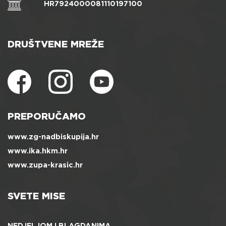
HR7924000081110197100
DRUŠTVENE MREŽE
PREPORUČAMO
www.zg-nadbiskupija.hr
www.ika.hkm.hr
www.zupa-krasic.hr
SVETE MISE
NEDJELJOM I BLAGDANIMA