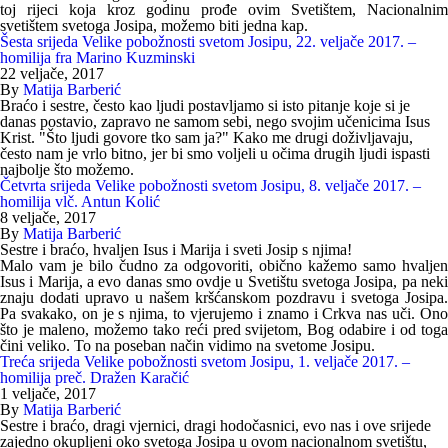
toj rijeci koja kroz godinu prođe ovim Svetištem, Nacionalnim
svetištem svetoga Josipa, možemo biti jedna kap.
Šesta srijeda Velike pobožnosti svetom Josipu, 22. veljače 2017. –
homilija fra Marino Kuzminski
22 veljače, 2017
By
Matija Barberić
Braćo i sestre, često kao ljudi postavljamo si isto pitanje koje si je
danas postavio, zapravo ne samom sebi, nego svojim učenicima Isus
Krist. "Što ljudi govore tko sam ja?" Kako me drugi doživljavaju,
često nam je vrlo bitno, jer bi smo voljeli u očima drugih ljudi ispasti
najbolje što možemo.
Četvrta srijeda Velike pobožnosti svetom Josipu, 8. veljače 2017. –
homilija vlč. Antun Kolić
8 veljače, 2017
By
Matija Barberić
Sestre i braćo, hvaljen Isus i Marija i sveti Josip s njima!
Malo vam je bilo čudno za odgovoriti, obično kažemo samo hvaljen
Isus i Marija, a evo danas smo ovdje u Svetištu svetoga Josipa, pa neki
znaju dodati upravo u našem kršćanskom pozdravu i svetoga Josipa.
Pa svakako, on je s njima, to vjerujemo i znamo i Crkva nas uči. Ono
što je maleno, možemo tako reći pred svijetom, Bog odabire i od toga
čini veliko. To na poseban način vidimo na svetome Josipu.
Treća srijeda Velike pobožnosti svetom Josipu, 1. veljače 2017. –
homilija preč. Dražen Karačić
1 veljače, 2017
By
Matija Barberić
Sestre i braćo, dragi vjernici, dragi hodočasnici, evo nas i ove srijede
zajedno okupljeni oko svetoga Josipa u ovom nacionalnom svetištu,