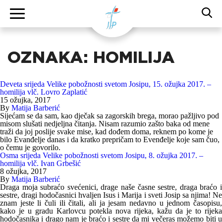
OZNAKA:
HOMILIJA
Deveta srijeda Velike pobožnosti svetom Josipu, 15. ožujka 2017. –
homilija vlč. Lovro Zaplatić
15 ožujka, 2017
By
Matija Barberić
Sijećam se da sam, kao dječak sa zagorskih brega, morao pažljivo pod
misom slušati nedjeljna čitanja. Nisam razumio zašto baka od mene
traži da joj poslije svake mise, kad dođem doma, reknem po kome je
bilo Evanđelje danas i da kratko prepričam to Evenđelje koje sam čuo,
o čemu je govorilo.
Osma srijeda Velike pobožnosti svetom Josipu, 8. ožujka 2017. –
homilija vlč. Ivan Grbešić
8 ožujka, 2017
By
Matija Barberić
Draga moja subraćo svećenici, drage naše časne sestre, draga braćo i
sestre, dragi hodočasnici hvaljen Isus i Marija i sveti Josip sa njima! Ne
znam jeste li čuli ili čitali, ali ja jesam nedavno u jednom časopisu,
kako je u gradu Karlovcu potekla nova rijeka, kažu da je to rijeka
hodočasnika i drago nam je braćo i sestre da mi večeras možemo biti u