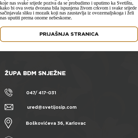
koje nas svake srijede poziva da se probudimo i uputimo ka Svetištu,
kako bi ova sveta dvorana bila ispunjena živom crkvom i svake srijede
sačinjavala sliku i mozaik koji nas zaustavlja iz ovozemaljskoga i želi
nas uputiti prema onome nebeskome.
Navigacija
objava
PRIJAŠNJA STRANICA
ŽUPA BDM SNJEŽNE
047/ 417-031
ured@svetijosip.com
Boškovićeva 36, Karlovac