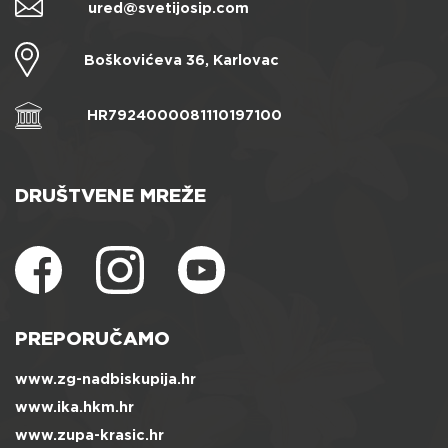
ured@svetijosip.com
Boškovićeva 36, Karlovac
HR7924000081110197100
DRUŠTVENE MREŽE
PREPORUČAMO
www.zg-nadbiskupija.hr
www.ika.hkm.hr
www.zupa-krasic.hr