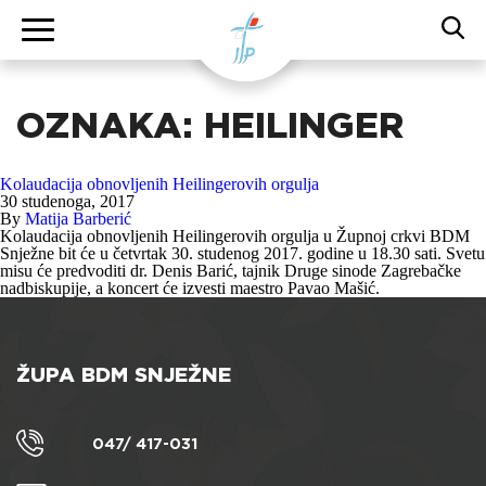
OZNAKA:
HEILINGER
Kolaudacija obnovljenih Heilingerovih orgulja
30 studenoga, 2017
By
Matija Barberić
Kolaudacija obnovljenih Heilingerovih orgulja u Župnoj crkvi BDM
Snježne bit će u četvrtak 30. studenog 2017. godine u 18.30 sati. Svetu
misu će predvoditi dr. Denis Barić, tajnik Druge sinode Zagrebačke
nadbiskupije, a koncert će izvesti maestro Pavao Mašić.
ŽUPA BDM SNJEŽNE
047/ 417-031