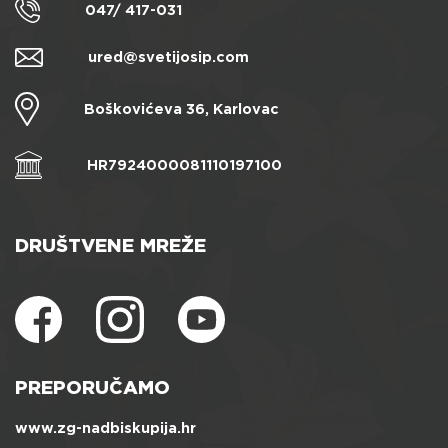
047/ 417-031
ured@svetijosip.com
Boškovićeva 36, Karlovac
HR7924000081110197100
DRUŠTVENE MREŽE
PREPORUČAMO
www.zg-nadbiskupija.hr