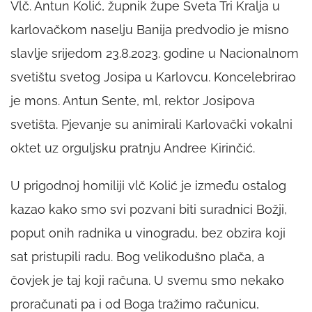
Vlč. Antun Kolić, župnik župe Sveta Tri Kralja u
karlovačkom naselju Banija predvodio je misno
slavlje srijedom 23.8.2023. godine u Nacionalnom
svetištu svetog Josipa u Karlovcu. Koncelebrirao
je mons. Antun Sente, ml, rektor Josipova
svetišta. Pjevanje su animirali Karlovački vokalni
oktet uz orguljsku pratnju Andree Kirinčić.
U prigodnoj homiliji vlč Kolić je između ostalog
kazao kako smo svi pozvani biti suradnici Božji,
poput onih radnika u vinogradu, bez obzira koji
sat pristupili radu. Bog velikodušno plača, a
čovjek je taj koji računa. U svemu smo nekako
proračunati pa i od Boga tražimo računicu,