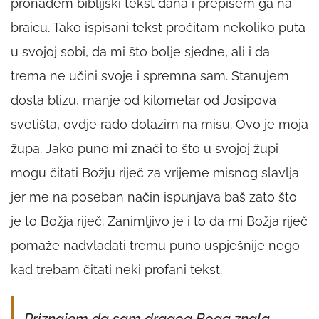
pronađem biblijski tekst dana i prepišem ga na
braicu. Tako ispisani tekst pročitam nekoliko puta
u svojoj sobi, da mi što bolje sjedne, ali i da
trema ne učini svoje i spremna sam. Stanujem
dosta blizu, manje od kilometar od Josipova
svetišta, ovdje rado dolazim na misu. Ovo je moja
župa. Jako puno mi znači to što u svojoj župi
mogu čitati Božju riječ za vrijeme misnog slavlja
jer me na poseban način ispunjava baš zato što
je to Božja riječ. Zanimljivo je i to da mi Božja riječ
pomaže nadvladati tremu puno uspješnije nego
kad trebam čitati neki profani tekst.