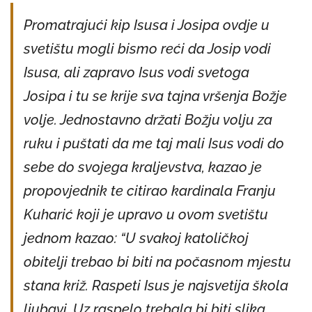
Promatrajući kip Isusa i Josipa ovdje u
svetištu mogli bismo reći da Josip vodi
Isusa, ali zapravo Isus vodi svetoga
Josipa i tu se krije sva tajna vršenja Božje
volje. Jednostavno držati Božju volju za
ruku i puštati da me taj mali Isus vodi do
sebe do svojega kraljevstva, kazao je
propovjednik te citirao kardinala Franju
Kuharić koji je upravo u ovom svetištu
jednom kazao: “U svakoj katoličkoj
obitelji trebao bi biti na počasnom mjestu
stana križ. Raspeti Isus je najsvetija škola
ljubavi. Uz raspelo trebala bi biti slika