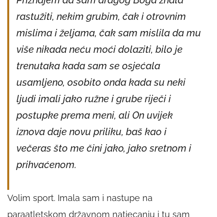
Priznajem da sam dragog Boga znala
rastužiti, nekim grubim, čak i otrovnim
mislima i željama, čak sam mislila da mu
više nikada neću moći dolaziti, bilo je
trenutaka kada sam se osjećala
usamljeno, osobito onda kada su neki
ljudi imali jako ružne i grube riječi i
postupke prema meni, ali On uvijek
iznova daje novu priliku, baš kao i
večeras što me čini jako, jako sretnom i
prihvaćenom.
Volim sport. Imala sam i nastupe na
paraatletskom državnom natjecanju i tu sam