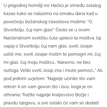
U prigodnoj homiliji mr. Hačko je između ostalog
kazao kako se nalazimo na izmaku dana kad u
povečerju božanskog časoslova molimo: “O,
Stvoritelju, čuj nam glas!” Često se u ovom
Nacionalnom svetištu čula upravo ta molitva, taj
vapaj o Stvoritelju čuj nam glas, sveti Josipe
usliši me, sveti Josipe molim te pomogni mi, čuj
mi glas, čuj moju molitvu… Naravno, ne bez
razloga. Veliki sveti Josip zna i može pomoći…” Ali,
pod jednim uvjetom: “Najprije učinite što vam
rekne! A on vam govori što i Isus, koga je on
othranio: Tražite najprije kraljevstvo Božje i
pravdu njegovu, a sve ostalo će vam se dodati!