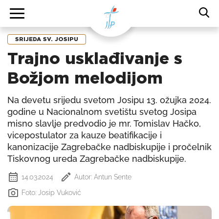
SRIJEDA SV. JOSIPU
Trajno usklađivanje s
Božjom melodijom
Na devetu srijedu svetom Josipu 13. ožujka 2024.
godine u Nacionalnom svetištu svetog Josipa
misno slavlje predvodio je mr. Tomislav Hačko,
vicepostulator za kauze beatifikacije i
kanonizacije Zagrebačke nadbiskupije i pročelnik
Tiskovnog ureda Zagrebačke nadbiskupije.
14.03.2024
Autor: Antun Sente
Foto: Josip Vuković