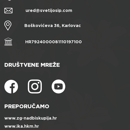
ured@svetijosip.com
Boškovićeva 36, Karlovac
HR7924000081110197100
DRUŠTVENE MREŽE
PREPORUČAMO
www.zg-nadbiskupija.hr
www.ika.hkm.hr