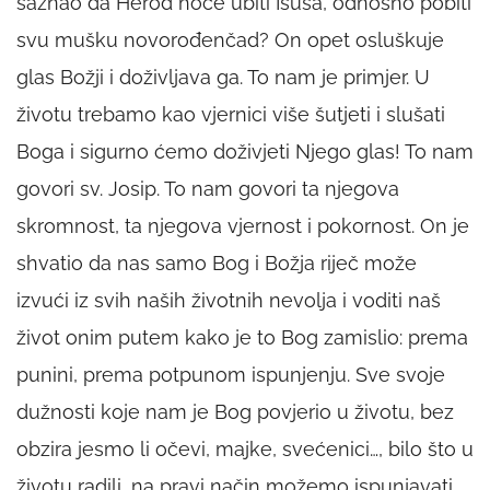
saznao da Herod hoće ubiti Isusa, odnosno pobiti
svu mušku novorođenčad? On opet osluškuje
glas Božji i doživljava ga. To nam je primjer. U
životu trebamo kao vjernici više šutjeti i slušati
Boga i sigurno ćemo doživjeti Njego glas! To nam
govori sv. Josip. To nam govori ta njegova
skromnost, ta njegova vjernost i pokornost. On je
shvatio da nas samo Bog i Božja riječ može
izvući iz svih naših životnih nevolja i voditi naš
život onim putem kako je to Bog zamislio: prema
punini, prema potpunom ispunjenju. Sve svoje
dužnosti koje nam je Bog povjerio u životu, bez
obzira jesmo li očevi, majke, svećenici…, bilo što u
životu radili, na pravi način možemo ispunjavati