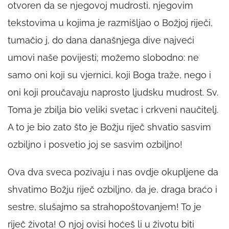
otvoren da se njegovoj mudrosti, njegovim
tekstovima u kojima je razmišljao o Božjoj riječi,
tumačio j, do dana današnjega dive najveći
umovi naše povijesti; možemo slobodno: ne
samo oni koji su vjernici, koji Boga traže, nego i
oni koji proučavaju naprosto ljudsku mudrost. Sv.
Toma je zbilja bio veliki svetac i crkveni naučitelj.
A to je bio zato što je Božju riječ shvatio sasvim
ozbiljno i posvetio joj se sasvim ozbiljno!
Ova dva sveca pozivaju i nas ovdje okupljene da
shvatimo Božju riječ ozbiljno, da je, draga braćo i
sestre, slušajmo sa strahopoštovanjem! To je
riječ života! O njoj ovisi hoćeš li u životu biti