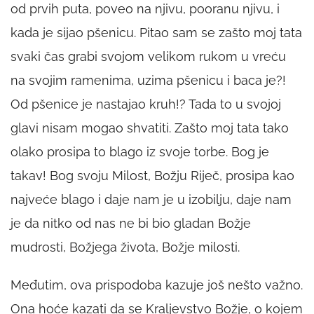
od prvih puta, poveo na njivu, pooranu njivu, i
kada je sijao pšenicu. Pitao sam se zašto moj tata
svaki čas grabi svojom velikom rukom u vreću
na svojim ramenima, uzima pšenicu i baca je?!
Od pšenice je nastajao kruh!? Tada to u svojoj
glavi nisam mogao shvatiti. Zašto moj tata tako
olako prosipa to blago iz svoje torbe. Bog je
takav! Bog svoju Milost, Božju Riječ, prosipa kao
najveće blago i daje nam je u izobilju, daje nam
je da nitko od nas ne bi bio gladan Božje
mudrosti, Božjega života, Božje milosti.
Međutim, ova prispodoba kazuje još nešto važno.
Ona hoće kazati da se Kraljevstvo Božje, o kojem