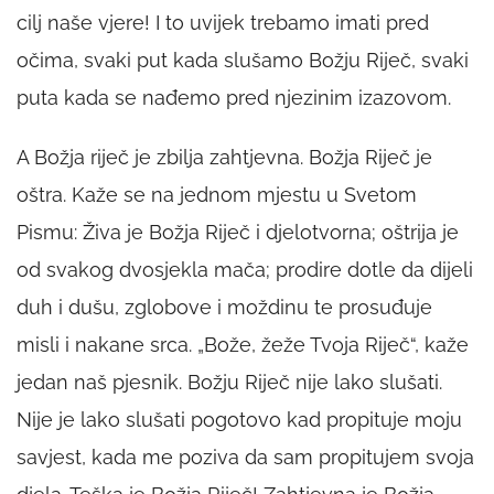
cilj naše vjere! I to uvijek trebamo imati pred
očima, svaki put kada slušamo Božju Riječ, svaki
puta kada se nađemo pred njezinim izazovom.
A Božja riječ je zbilja zahtjevna. Božja Riječ je
oštra. Kaže se na jednom mjestu u Svetom
Pismu: Živa je Božja Riječ i djelotvorna; oštrija je
od svakog dvosjekla mača; prodire dotle da dijeli
duh i dušu, zglobove i moždinu te prosuđuje
misli i nakane srca. „Bože, žeže Tvoja Riječ“, kaže
jedan naš pjesnik. Božju Riječ nije lako slušati.
Nije je lako slušati pogotovo kad propituje moju
savjest, kada me poziva da sam propitujem svoja