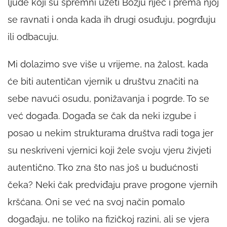
ljude koji su spremni uzeti Božju riječ i prema njoj
se ravnati i onda kada ih drugi osuđuju, pogrđuju
ili odbacuju.
Mi dolazimo sve više u vrijeme, na žalost, kada
će biti autentičan vjernik u društvu značiti na
sebe navući osudu, ponižavanja i pogrde. To se
već događa. Događa se čak da neki izgube i
posao u nekim strukturama društva radi toga jer
su neskriveni vjernici koji žele svoju vjeru živjeti
autentično. Tko zna što nas još u budućnosti
čeka? Neki čak predviđaju prave progone vjernih
kršćana. Oni se već na svoj način pomalo
događaju, ne toliko na fizičkoj razini, ali se vjera