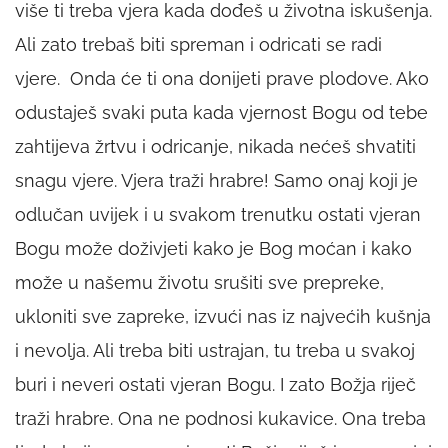
više ti treba vjera kada dođeš u životna iskušenja.
Ali zato trebaš biti spreman i odricati se radi
vjere. Onda će ti ona donijeti prave plodove. Ako
odustaješ svaki puta kada vjernost Bogu od tebe
zahtijeva žrtvu i odricanje, nikada nećeš shvatiti
snagu vjere. Vjera traži hrabre! Samo onaj koji je
odlučan uvijek i u svakom trenutku ostati vjeran
Bogu može doživjeti kako je Bog moćan i kako
može u našemu životu srušiti sve prepreke,
ukloniti sve zapreke, izvući nas iz najvećih kušnja
i nevolja. Ali treba biti ustrajan, tu treba u svakoj
buri i neveri ostati vjeran Bogu. I zato Božja riječ
traži hrabre. Ona ne podnosi kukavice. Ona treba