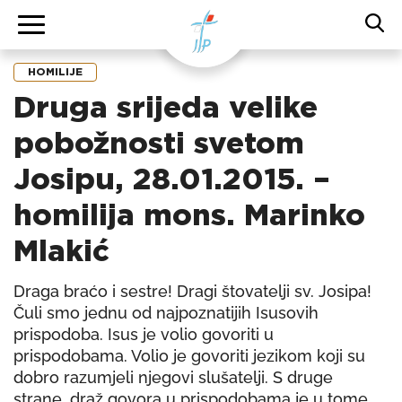
HOMILIJE
Druga srijeda velike
pobožnosti svetom
Josipu, 28.01.2015. –
homilija mons. Marinko
Mlakić
Draga braćo i sestre! Dragi štovatelji sv. Josipa!
Čuli smo jednu od najpoznatijih Isusovih
prispodoba. Isus je volio govoriti u
prispodobama. Volio je govoriti jezikom koji su
dobro razumjeli njegovi slušatelji. S druge
strane, draž govora u prispodobama je u tome