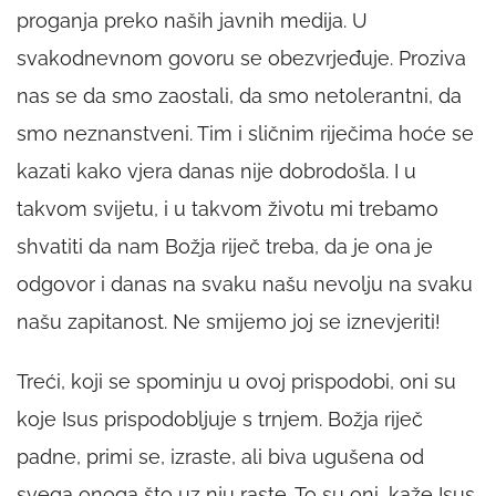
proganja preko naših javnih medija. U
svakodnevnom govoru se obezvrjeđuje. Proziva
nas se da smo zaostali, da smo netolerantni, da
smo neznanstveni. Tim i sličnim riječima hoće se
kazati kako vjera danas nije dobrodošla. I u
takvom svijetu, i u takvom životu mi trebamo
shvatiti da nam Božja riječ treba, da je ona je
odgovor i danas na svaku našu nevolju na svaku
našu zapitanost. Ne smijemo joj se iznevjeriti!
Treći, koji se spominju u ovoj prispodobi, oni su
koje Isus prispodobljuje s trnjem. Božja riječ
padne, primi se, izraste, ali biva ugušena od
svega onoga što uz nju raste. To su oni, kaže Isus,