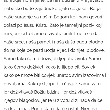
surađujemo s njime, da naš ulazak u Kraljevstvo
nebesko bude zajedničko djelo čovjeka i Boga,
naše suradnje sa našim Bogom koji nam govori i
dolazi po Isusu Kristu. Zato je temeljni poziv koji
mi vjernici trebamo u životu činiti: truditi se da
naše srce, naša pamet i naša duša budu plodno
tlo na koje će pasti Božja Riječ i donijeti plodove.
Samo tako ćemo doživjeti ljepotu života. Samo
tako ćemo doživjeti kako je lijepo biti čovjek,
kako se može biti čovjek unatoč svim izazovima i
nevoljama. Kako je lijepo biti čovjek samo zato
jer doživljavaš Božju blizinu, jer doživljavaš
njegov blagoslov, jer te u životu drži nada da će
na kraju ipak Bog ostati i da će ostati Njegovo