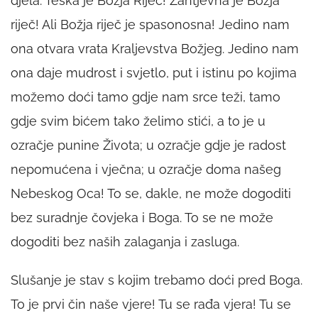
djela. Teška je Božja Riječ! Zahtjevna je Božja
riječ! Ali Božja riječ je spasonosna! Jedino nam
ona otvara vrata Kraljevstva Božjeg. Jedino nam
ona daje mudrost i svjetlo, put i istinu po kojima
možemo doći tamo gdje nam srce teži, tamo
gdje svim bićem tako želimo stići, a to je u
ozračje punine Života; u ozračje gdje je radost
nepomućena i vječna; u ozračje doma našeg
Nebeskog Oca! To se, dakle, ne može dogoditi
bez suradnje čovjeka i Boga. To se ne može
dogoditi bez naših zalaganja i zasluga.
Slušanje je stav s kojim trebamo doći pred Boga.
To je prvi čin naše vjere! Tu se rađa vjera! Tu se