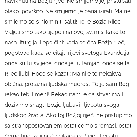
naviknuti na Božju riječ. Ne smijemo joj pristupati
olako, površno. Ne smijemo je banalizirati. Ma ne
smijemo se s njom niti šaliti! To je Božja Riječ!
Vidjeli smo tako lijepo i na ovoj sv. misi kako to
naša liturgija lijepo čini: kada se čita Božja riječ,
pogotovo kada se čitaju riječi svetoga Evanđelja,
onda su tu svijeće, onda je tu tamjan, onda se ta
Riječ ljubi. Hoće se kazati: Ma nije to nekakva
obična, prolazna ljudska mudrost. To je sam Bog
rekao tebi i meni! Rekao nam je da shvatimo i
doživimo snagu Božje ljubavi i ljepotu svoga
ljudskog života! Ako toj Božjoj riječi ne pristupimo
sa strahopoštovanjem ostat ćemo siromasi, ostat
ćemo ljudi koji neće nikada doživjeti ljepotu