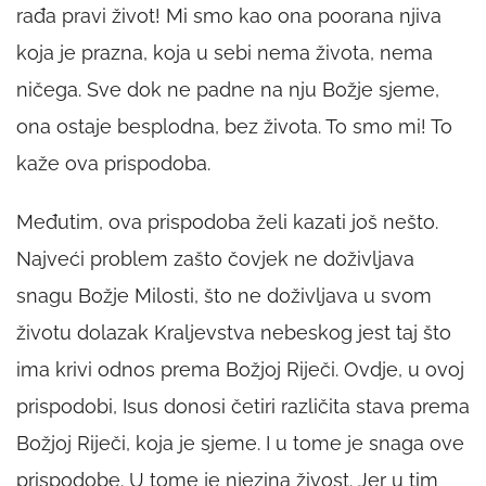
rađa pravi život! Mi smo kao ona poorana njiva
koja je prazna, koja u sebi nema života, nema
ničega. Sve dok ne padne na nju Božje sjeme,
ona ostaje besplodna, bez života. To smo mi! To
kaže ova prispodoba.
Međutim, ova prispodoba želi kazati još nešto.
Najveći problem zašto čovjek ne doživljava
snagu Božje Milosti, što ne doživljava u svom
životu dolazak Kraljevstva nebeskog jest taj što
ima krivi odnos prema Božjoj Riječi. Ovdje, u ovoj
prispodobi, Isus donosi četiri različita stava prema
Božjoj Riječi, koja je sjeme. I u tome je snaga ove
prispodobe. U tome je njezina živost. Jer u tim