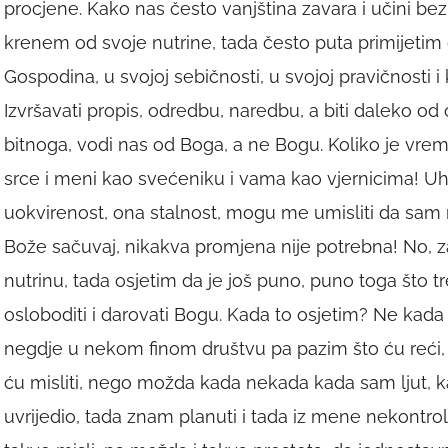
procjene. Kako nas često vanjština zavara i učini bez
krenem od svoje nutrine, tada često puta primijetim
Gospodina, u svojoj sebičnosti, u svojoj pravičnosti i 
Izvršavati propis, odredbu, naredbu, a biti daleko 
bitnoga, vodi nas od Boga, a ne Bogu. Koliko je vre
srce i meni kao svećeniku i vama kao vjernicima! U
uokvirenost, ona stalnost, mogu me umisliti da sam
Bože sačuvaj, nikakva promjena nije potrebna! No, zav
nutrinu, tada osjetim da je još puno, puno toga što tre
osloboditi i darovati Bogu. Kada to osjetim? Ne ka
negdje u nekom finom društvu pa pazim što ću reći, k
ću misliti, nego možda kada nekada kada sam ljut, k
uvrijedio, tada znam planuti i tada iz mene nekontrolir