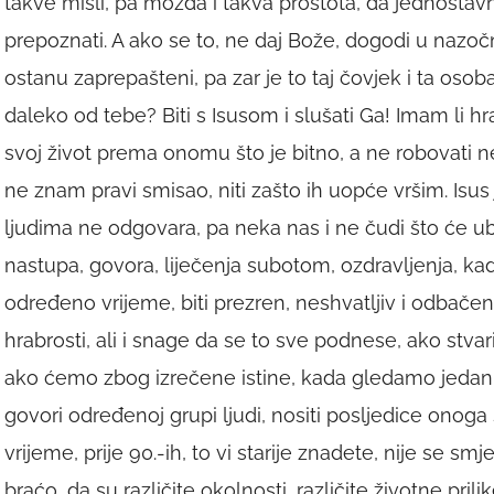
takve misli, pa možda i takva prostota, da jednost
prepoznati. A ako se to, ne daj Bože, dogodi u nazočno
ostanu zaprepašteni, pa zar je to taj čovjek i ta oso
daleko od tebe? Biti s Isusom i slušati Ga! Imam li hra
svoj život prema onomu što je bitno, a ne robovati n
ne znam pravi smisao, niti zašto ih uopće vršim. Isus 
ljudima ne odgovara, pa neka nas i ne čudi što će ub
nastupa, govora, liječenja subotom, ozdravljenja, kada
određeno vrijeme, biti prezren, neshvatljiv i odbačen
hrabrosti, ali i snage da se to sve podnese, ako stvar
ako ćemo zbog izrečene istine, kada gledamo jedan d
govori određenoj grupi ljudi, nositi posljedice onoga 
vrijeme, prije 90.-ih, to vi starije znadete, nije se smje
braćo, da su različite okolnosti, različite životne prili