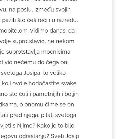
vu, na poslu, između svojih
paziti što ćeš reći i u razredu,
s mobitelom. Vidimo danas, da i
 ovdje suprotstavio, ne nekom
je suprotstavlja moćnicima
protivio nečemu do čega oni
 svetoga Josipa, to veliko
 vi koji ovdje hodočastite svake
o ste čuli i pametnijih i boljih
stikama, o onomu čime se on
ati pred njega, pitati svetoga
ivjeti s Njime? Kako je to bilo
 Njegovu odrastanju? Sveti Josip