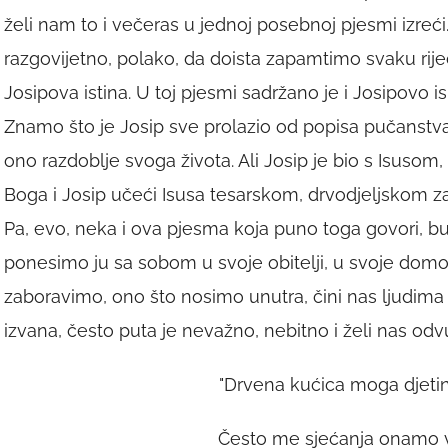
želi nam to i večeras u jednoj posebnoj pjesmi izreći
razgovijetno, polako, da doista zapamtimo svaku rije
Josipova istina. U toj pjesmi sadržano je i Josipovo i
Znamo što je Josip sve prolazio od popisa pučanstv
ono razdoblje svoga života. Ali Josip je bio s Isusom
Boga i Josip učeći Isusa tesarskom, drvodjeljskom zan
Pa, evo, neka i ova pjesma koja puno toga govori, bu
ponesimo ju sa sobom u svoje obitelji, u svoje domove
zaboravimo, ono što nosimo unutra, čini nas ljudima 
izvana, često puta je nevažno, nebitno i želi nas od
"Drvena kućica moga djetin
Često me sjećanja onamo 