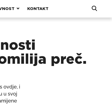
VNOST
KONTAKT
nosti
omilija preč.
 ovdje, i
u u svoj
zamijene