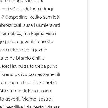
avno ne mogu sam sebe
sti više ljudi, tada i drugi
ba!? Gospodine, koliko sam još
brosti čuti Isusa i usmjeravati
ekim običajima kojima više i
je počeo govoriti i ono što
rzo nakon svojih javnih
 to ne bi smio činiti u
. Reći istinu za to treba puno
i krenu ukrivo po nas same, ili
rugoga u lice, ili ako netko
što smo rekli. Kao i u ono
lo govoriti. Vidimo, sestre i
ke i neprilike i da često i danas