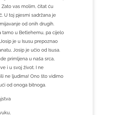
. Zato vas molim, čitat ću
č. U toj pjesmi sadržana je
smijavanje od onih drugih.
a tamo u Betlehemu, pa cijelo
, Josip je u Isusu prepoznao
atu, Josip je učio od Isusa.
de primljena u naša srca,
 i u svoj život. I ne
ili ne ljudima! Ono što vidimo
vući od onoga bitnoga.
jstva
vuku,