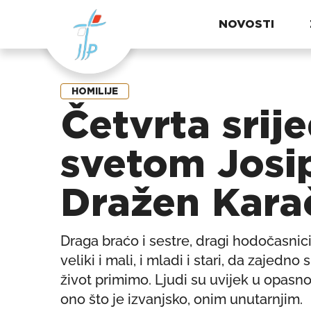
NOVOSTI
HOMILIJE
Četvrta srij
svetom Josip
Dražen Kara
Draga braćo i sestre, dragi hodočasnici
veliki i mali, i mladi i stari, da zajedn
život primimo. Ljudi su uvijek u opasno
ono što je izvanjsko, onim unutarnjim.