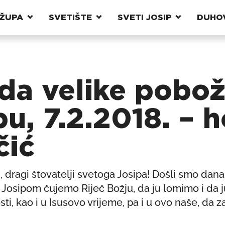
ŽUPA
SVETIŠTE
SVETI JOSIP
DUHO
eda velike pobož
u, 7.2.2018. – h
čić
, dragi štovatelji svetoga Josipa! Došli smo danas
o s Josipom čujemo Riječ Božju, da ju lomimo i da j
sti, kao i u Isusovo vrijeme, pa i u ovo naše, da 