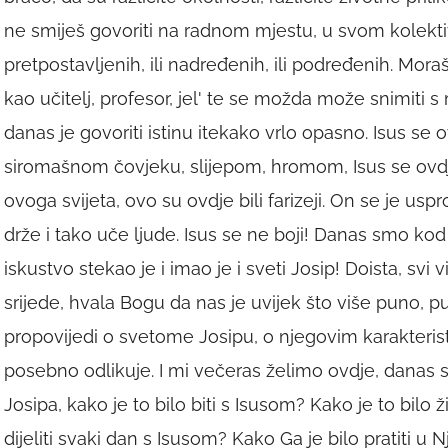
ne smiješ govoriti na radnom mjestu, u svom kolekti
pretpostavljenih, ili nadređenih, ili podređenih. Moraš 
kao učitelj, profesor, jel' te se možda može snimiti 
danas je govoriti istinu itekako vrlo opasno. Isus se
siromašnom čovjeku, slijepom, hromom, Isus se ovd
ovoga svijeta, ovo su ovdje bili farizeji. On se je us
drže i tako uče ljude. Isus se ne boji! Danas smo kod
iskustvo stekao je i imao je i sveti Josip! Doista, svi
srijede, hvala Bogu da nas je uvijek što više puno, pun
propovijedi o svetome Josipu, o njegovim karakteri
posebno odlikuje. I mi večeras želimo ovdje, danas st
Josipa, kako je to bilo biti s Isusom? Kako je to bilo ž
dijeliti svaki dan s Isusom? Kako Ga je bilo pratiti u