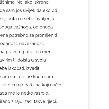
ličnima. No, ako iskreno
 da sam još uvijek daleko od
koji puta i u sebe hvaljenju.
od onoga važnoga, od onoga
mena potrebno za promijeniti
hodanost, navezanost,
 na pravom putu i da meni,
irim li, doista u svoju
ba iskopati, izvaditi,
da sam smiren, ne kada sam
ako ću gledati i na koji način
ada me je netko rasrdio,
ano znaju izaći takve riječi,