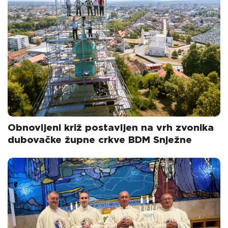
Obnovljeni križ postavljen na vrh zvonika
dubovačke župne crkve BDM Snježne