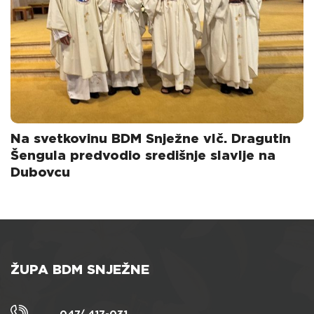
Na svetkovinu BDM Snježne vlč. Dragutin
Šengula predvodio središnje slavlje na
Dubovcu
ŽUPA BDM SNJEŽNE
047/ 417-031