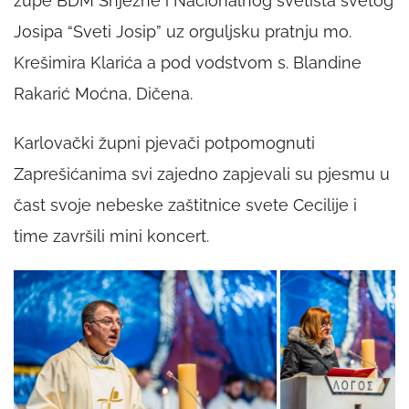
župe BDM Snježne i Nacionalnog svetišta svetog
Josipa “Sveti Josip” uz orguljsku pratnju mo.
Krešimira Klarića a pod vodstvom s. Blandine
Rakarić Moćna, Dičena.
Karlovački župni pjevači potpomognuti
Zaprešićanima svi zajedno zapjevali su pjesmu u
čast svoje nebeske zaštitnice svete Cecilije i
time završili mini koncert.