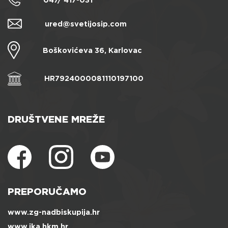
ured@svetijosip.com
Boškovićeva 36, Karlovac
HR7924000081110197100
DRUŠTVENE MREŽE
PREPORUČAMO
www.zg-nadbiskupija.hr
www.ika.hkm.hr