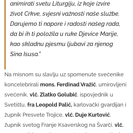
animirati svetu Liturgiju, iz koje izvire
život Crkve, svjesni važnosti naše službe.
Darujemo ti napore i radosti našeg rada,
da bi ih ti položila u ruke Djevice Marije,
kao skladnu pjesmu ljubavi za njenog
Sina Isusa.”
Na misnom su slavlju uz spomenute svećenike
koncelebrirali
mons. Ferdinad Vražić
, umirovljeni
svećenik,
vlč. Zlatko Golubić
, ispovjednik u
Svetištu,
fra Leopold Palić,
karlovački gvardijan i
župnik Presvete Trojice,
vlč. Duje Kurtović
,
župnik svetog Franje Ksaverskog na Švarči,
vlč.