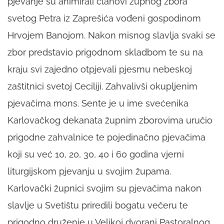
pjevanje su animirali članovi župnog zbora
svetog Petra iz Zaprešića vođeni gospodinom
Hrvojem Banojom. Nakon misnog slavlja svaki se
zbor predstavio prigodnom skladbom te su na
kraju svi zajedno otpjevali pjesmu nebeskoj
zaštitnici svetoj Ceciliji. Zahvalivši okupljenim
pjevačima mons. Sente je u ime svećenika
Karlovačkog dekanata župnim zborovima uručio
prigodne zahvalnice te pojedinačno pjevačima
koji su već 10, 20, 30, 40 i 60 godina vjerni
liturgijskom pjevanju u svojim župama.
Karlovački župnici svojim su pjevačima nakon
slavlje u Svetištu priredili bogatu večeru te
prigodno druženje u Velikoj dvorani Pastoralnog