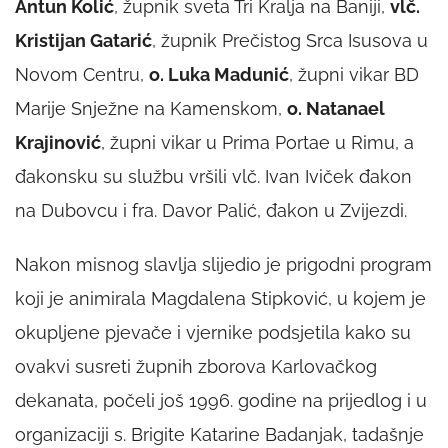
Antun Kolić
, župnik sveta Tri Kralja na Baniji,
vlč.
Kristijan Gatarić
, župnik Prečistog Srca Isusova u
Novom Centru,
o. Luka Madunić
, župni vikar BD
Marije Snježne na Kamenskom,
o. Natanael
Krajinović
, župni vikar u Prima Portae u Rimu, a
đakonsku su službu vršili vlč. Ivan Iviček đakon
na Dubovcu i fra. Davor Palić, đakon u Zvijezdi.
Nakon misnog slavlja slijedio je prigodni program
koji je animirala Magdalena Stipković, u kojem je
okupljene pjevače i vjernike podsjetila kako su
ovakvi susreti župnih zborova Karlovačkog
dekanata, počeli još 1996. godine na prijedlog i u
organizaciji s. Brigite Katarine Badanjak, tadašnje