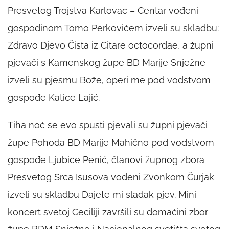
Presvetog Trojstva Karlovac – Centar vođeni
gospodinom Tomo Perkovićem izveli su skladbu:
Zdravo Djevo Čista iz Citare octocordae, a župni
pjevači s Kamenskog župe BD Marije Snježne
izveli su pjesmu Bože, operi me pod vodstvom
gospođe Katice Lajić.
Tiha noć se evo spusti pjevali su župni pjevači
župe Pohoda BD Marije Mahično pod vodstvom
gospođe Ljubice Penić, članovi župnog zbora
Presvetog Srca Isusova vođeni Zvonkom Čurjak
izveli su skladbu Dajete mi sladak pjev. Mini
koncert svetoj Ceciliji završili su domaćini zbor