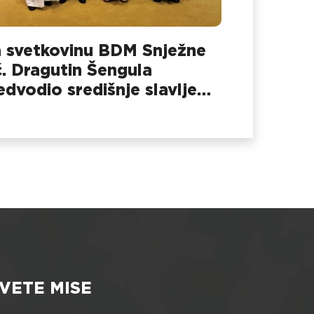
 svetkovinu BDM Snježne
č. Dragutin Šengula
edvodio središnje slavlje
 Dubovcu
VETE MISE