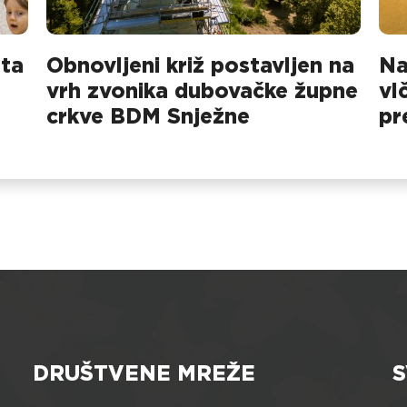
sta
Obnovljeni križ postavljen na
Na
vrh zvonika dubovačke župne
vl
crkve BDM Snježne
pr
na
DRUŠTVENE MREŽE
S