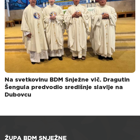
Na svetkovinu BDM Snježne vlč. Dragutin
Šengula predvodio središnje slavlje na
Dubovcu
ŽUPA BDM SNJEŽNE