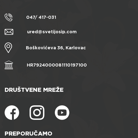
047/ 417-031
ured@svetijosip.com
Boškovićeva 36, Karlovac
HR7924000081110197100
DRUŠTVENE MREŽE
PREPORUČAMO