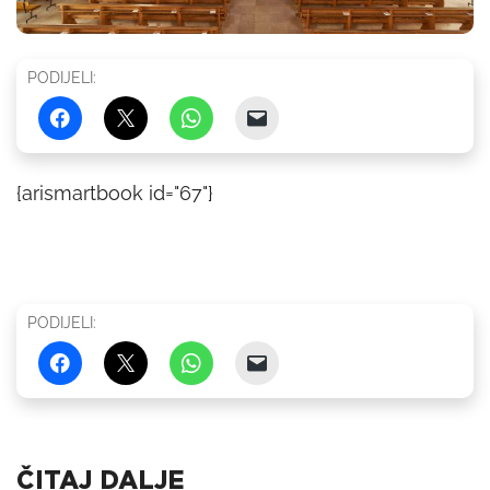
PODIJELI:
{arismartbook id="67"}
PODIJELI:
ČITAJ DALJE