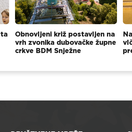
sta
Obnovljeni križ postavljen na
Na
vrh zvonika dubovačke župne
vl
crkve BDM Snježne
pr
na