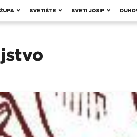
ŽUPA
SVETIŠTE
SVETI JOSIP
DUHO
jstvo