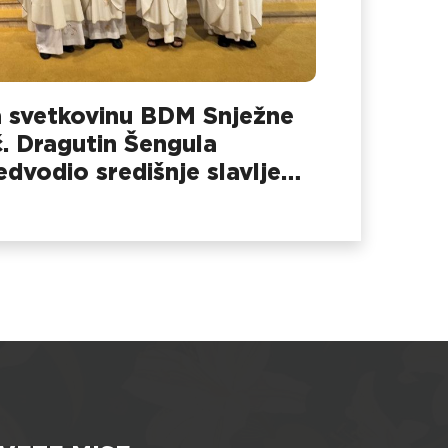
 svetkovinu BDM Snježne
č. Dragutin Šengula
edvodio središnje slavlje
 Dubovcu