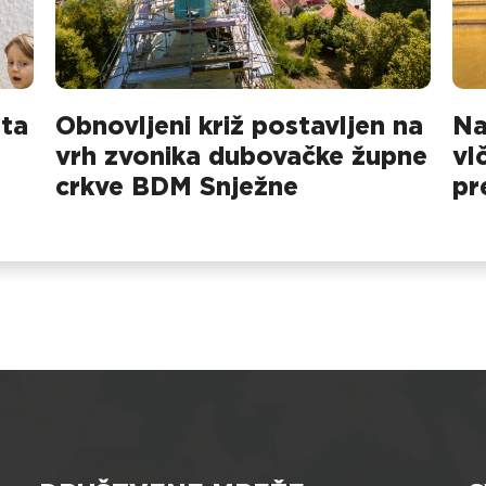
sta
Obnovljeni križ postavljen na
Na
vrh zvonika dubovačke župne
vl
crkve BDM Snježne
pr
na