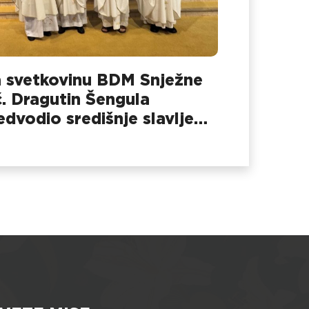
 svetkovinu BDM Snježne
č. Dragutin Šengula
edvodio središnje slavlje
 Dubovcu