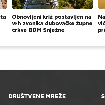
sta
Obnovljeni križ postavljen na
Na
vrh zvonika dubovačke župne
vl
crkve BDM Snježne
pr
na
DRUŠTVENE MREŽE
S