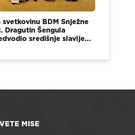
 svetkovinu BDM Snježne
č. Dragutin Šengula
edvodio središnje slavlje
 Dubovcu
VETE MISE