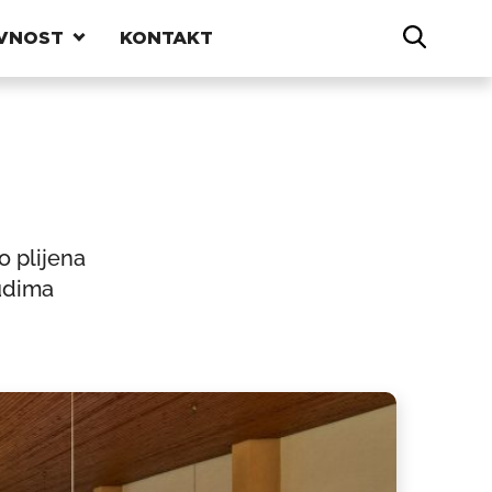
VNOST
KONTAKT
ao plijena
judima