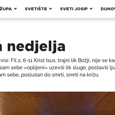
ŽUPA
SVETIŠTE
SVETI JOSIP
DUHO
 nedjelja
 Fil 2, 6-11 Krist Isus, trajni lik Božji, nije se k
am sebe »oplijeni« uzevši lik sluge, postavši l
am sebe, poslušan do smrti, smrti na križu.