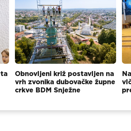
sta
Obnovljeni križ postavljen na
Na
vrh zvonika dubovačke župne
vl
crkve BDM Snježne
pr
na