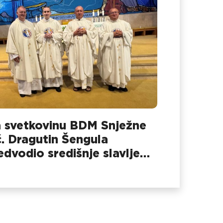
 svetkovinu BDM Snježne
č. Dragutin Šengula
edvodio središnje slavlje
 Dubovcu