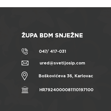
ŽUPA BDM SNJEŽNE
047/ 417-031
ured@svetijosip.com
Boškovićeva 36, Karlovac
HR7924000081110197100