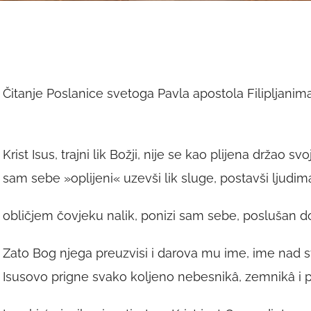
Čitanje Poslanice svetoga Pavla apostola Filipljanim
Krist Isus, trajni lik Božji, nije se kao plijena držao
sam sebe »oplijeni« uzevši lik sluge, postavši ljudima
obličjem čovjeku nalik, ponizi sam sebe, poslušan do 
Zato Bog njega preuzvisi i darova mu ime, ime nad
Isusovo prigne svako koljeno nebesnikâ, zemnikâ i