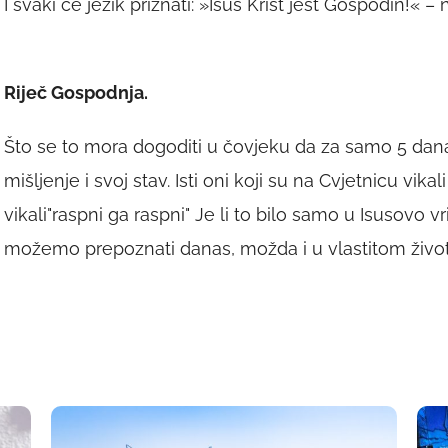
I svaki će jezik priznati: »Isus Krist jest Gospodin!« 
Riječ Gospodnja.
Što se to mora dogoditi u čovjeku da za samo 5 dan
mišljenje i svoj stav. Isti oni koji su na Cvjetnicu vika
vikali"raspni ga raspni" Je li to bilo samo u Isusovo 
možemo prepoznati danas, možda i u vlastitom živo