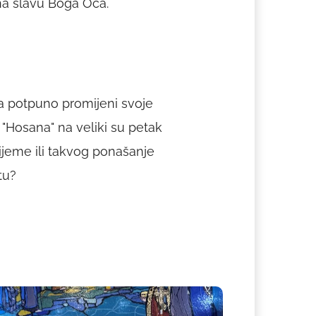
– na slavu Boga Oca.
a potpuno promijeni svoje
li "Hosana" na veliki su petak
vrijeme ili takvog ponašanje
tu?