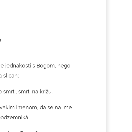
a
 svoje jednakosti s Bogom, nego
 sličan;
smrti, smrti na križu.
 svakim imenom, da se na ime
 podzemnikâ.