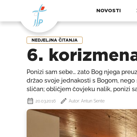
NOVOSTI
NEDJELJNA ČITANJA
6. korizmena
Ponizi sam sebe… zato Bog njega preuzvisi.
držao svoje jednakosti s Bogom, nego s
sličan; obličjem čovjeku nalik, ponizi s
20.03.2016
Autor: Antun Sente