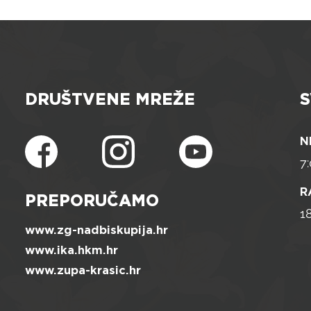
DRUŠTVENE MREŽE
S
N
7:
R
PREPORUČAMO
1
www.zg-nadbiskupija.hr
www.ika.hkm.hr
www.zupa-krasic.hr