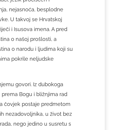
vanja, nejasnoća, besplodne
ovke. U takvoj se Hrvatskoj
iječi i Isusova imena. A pred
ina o našoj prošlosti, a
ina o narodu i ljudima koji su
nima pokrile neljudske
 njemu govori. Iz dubokoga
i prema Bogu i bližnjima rad
ema čovjek postaje predmetom
ih nezadovoljnika, u život bez
 rada, nego jedino u susretu s