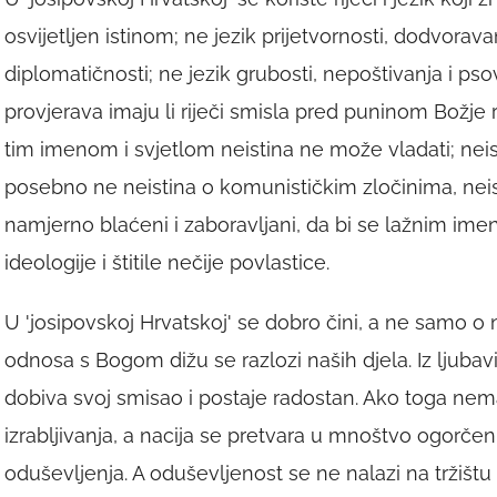
osvijetljen istinom; ne jezik prijetvornosti, dodvora
diplomatičnosti; ne jezik grubosti, nepoštivanja i ps
provjerava imaju li riječi smisla pred puninom Božje r
tim imenom i svjetlom neistina ne može vladati; neist
posebno ne neistina o komunističkim zločinima, neist
namjerno blaćeni i zaboravljani, da bi se lažnim ime
ideologije i štitile nečije povlastice.
U 'josipovskoj Hrvatskoj' se dobro čini, a ne samo o
odnosa s Bogom dižu se razlozi naših djela. Iz ljubav
dobiva svoj smisao i postaje radostan. Ako toga n
izrabljivanja, a nacija se pretvara u mnoštvo ogorčen
oduševljenja. A oduševljenost se ne nalazi na tržištu