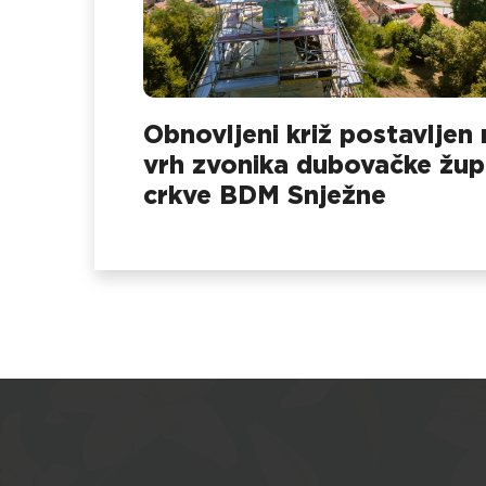
Obnovljeni križ postavljen 
vrh zvonika dubovačke žu
crkve BDM Snježne