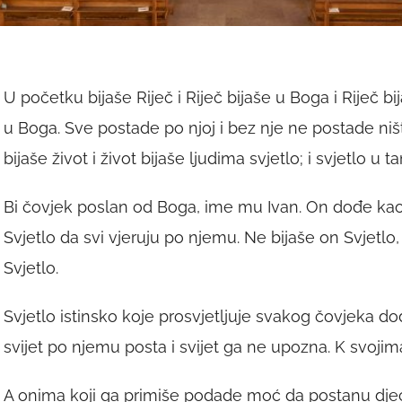
U početku bijaše Riječ i Riječ bijaše u Boga i Riječ 
u Boga. Sve postade po njoj i bez nje ne postade ni
bijaše život i život bijaše ljudima svjetlo; i svjetlo u 
Bi čovjek poslan od Boga, ime mu Ivan. On dođe kao
Svjetlo da svi vjeruju po njemu. Ne bijaše on Svjetlo
Svjetlo.
Svjetlo istinsko koje prosvjetljuje svakog čovjeka dođe
svijet po njemu posta i svijet ga ne upozna. K svojim
A onima koji ga primiše podade moć da postanu djeca