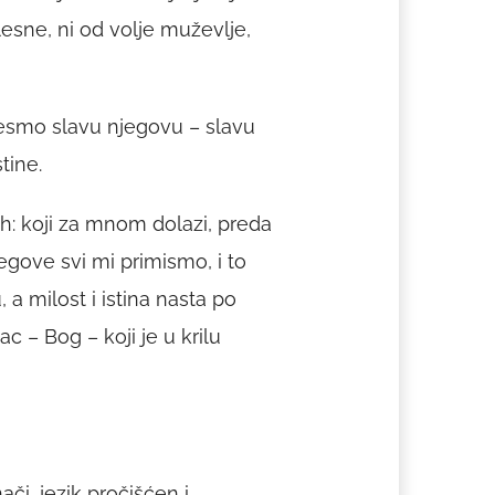
elesne, ni od volje muževlje,
djesmo slavu njegovu – slavu
tine.
oh: koji za mnom dolazi, preda
egove svi mi primismo, i to
 a milost i istina nasta po
c – Bog – koji je u krilu
nači, jezik pročišćen i