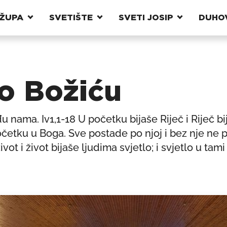
ŽUPA
SVETIŠTE
SVETI JOSIP
DUHO
po Božiću
 nama. Iv1,1-18 U početku bijaše Riječ i Riječ bi
početku u Boga. Sve postade po njoj i bez nje ne
t i život bijaše ljudima svjetlo; i svjetlo u tami s