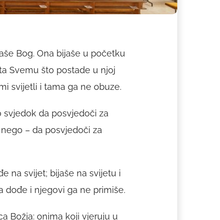
bijaše Bog. Ona bijaše u početku
šta Svemu što postade u njoj
tami svijetli i tama ga ne obuze.
 svjedok da posvjedoči za
, nego – da posvjedoči za
 na svijet; bijaše na svijetu i
a dođe i njegovi ga ne primiše.
 Božja: onima koji vjeruju u