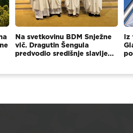
na
Na svetkovinu BDM Snježne
Iz
pne
vlč. Dragutin Šengula
Gl
predvodio središnje slavlje
po
na Dubovcu
pa