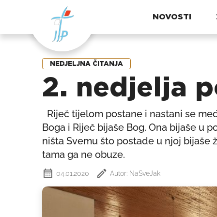
NOVOSTI
NEDJELJNA ČITANJA
2. nedjelja 
Riječ tijelom postane i nastani se među
Boga i Riječ bijaše Bog. Ona bijaše u 
ništa Svemu što postade u njoj bijaše živo
tama ga ne obuze.
04.01.2020
Autor: NaSveJak