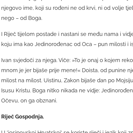
njegovo ime, koji su rođeni ne od krvi, ni od volje tj
nego – od Boga.
I Riječ tijelom postade i nastani se među nama i vi
koju ima kao Jedinorođenac od Oca – pun milosti i is
Ivan svjedoči za njega. Viče: »To je onaj o kojem rek
mnom je jer bijaše prije mene!« Doista, od punine nj
milost na milost. Uistinu, Zakon bijaše dan po Mojsiju,
Isusu Kristu. Boga nitko nikada ne vidje: Jedinorođena
Očevu, on ga obznani.
Riječ Gospodnja.
U 'josipovskoj Hrvatskoj' se koriste riječi i jezik koji z