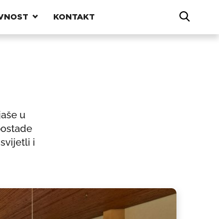
VNOST
KONTAKT
jaše u
 postade
vijetli i