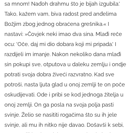
sa mnom! Nađoh drahmu što je bijah izgubila.'
Tako, kažem vam, biva radost pred anđelima
Božjim zbog jednog obraćena grešnika.« I
nastavi: »Čovjek neki imao dva sina. Mlađi reče
ocu: 'Oče, daj mi dio dobara koji mi pripada.' I
razdijeli im imanje. Nakon nekoliko dana mlađi
sin pokupi sve, otputova u daleku zemlju i ondje
potrati svoja dobra živeći razvratno. Kad sve
potroši, nasta ljuta glad u onoj zemlji te on poče
oskudijevati. Ode i pribi se kod jednoga žitelja u
onoj zemlji. On ga posla na svoja polja pasti
svinje. Želio se nasititi rogačima što su ih jele
svinje, ali mu ih nitko nije davao. Došavši k sebi,