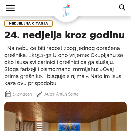
NEDJELJNA ČITANJA
24. nedjelja kroz godinu
Na nebu će biti radost zbog jednog obraćena
grešnika. Lk15,1-32 U ono vrijeme: Okupljahu se
oko Isusa svi carinici i grešnici da ga slušaju.
Stoga farizeji i pismoznanci mrmljahu: »Ovaj
prima grešnike, i blaguje s njima.« Nato im Isus
kaza ovu prispodobu.
14.09.2019
Autor: Antun Sente