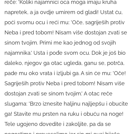
reče: 'Koliki najamnici oca moga imaju kruha
napretek, a ja ovdje umirem od gladi! Ustat ću,
poći svomu ocu i reći mu: 'Oče, sagriješih protiv
Neba i pred tobom! Nisam više dostojan zvati se
sinom tvojim. Primi me kao jednog od svojih
najamnika.' Usta i pođe svom ocu. Dok je još bio
daleko, njegov ga otac ugleda, ganu se, potrča,
pade mu oko vrata i izljubi ga. A sin će mu: 'Oče!
Sagriješih protiv Neba i pred tobom! Nisam više
dostojan zvati se sinom tvojim.' A otac reče
slugama: 'Brzo iznesite haljinu najljepšu i obucite
ga! Stavite mu prsten na ruku i obuću na noge!
Tele ugojeno dovedite i zakoljite, pa da se