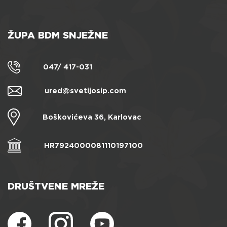
ŽUPA BDM SNJEŽNE
047/ 417-031
ured@svetijosip.com
Boškovićeva 36, Karlovac
HR7924000081110197100
DRUŠTVENE MREŽE