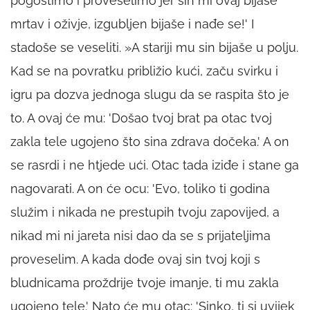
pogostimo i proveselimo jer sin mi ovaj bijaše
mrtav i oživje, izgubljen bijaše i nađe se!' I
stadoše se veseliti. »A stariji mu sin bijaše u polju.
Kad se na povratku približio kući, začu svirku i
igru pa dozva jednoga slugu da se raspita što je
to. A ovaj će mu: 'Došao tvoj brat pa otac tvoj
zakla tele ugojeno što sina zdrava dočeka.' A on
se rasrdi i ne htjede ući. Otac tada iziđe i stane ga
nagovarati. A on će ocu: 'Evo, toliko ti godina
služim i nikada ne prestupih tvoju zapovijed, a
nikad mi ni jareta nisi dao da se s prijateljima
proveselim. A kada dođe ovaj sin tvoj koji s
bludnicama proždrije tvoje imanje, ti mu zakla
ugojeno tele.' Nato će mu otac: 'Sinko, ti si uvijek