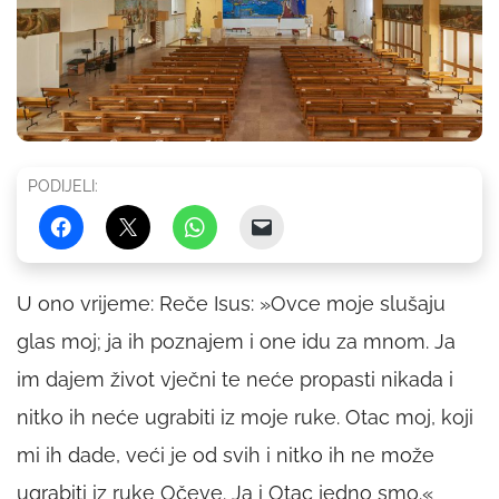
PODIJELI:
U ono vrijeme: Reče Isus: »Ovce moje slušaju
glas moj; ja ih poznajem i one idu za mnom. Ja
im dajem život vječni te neće propasti nikada i
nitko ih neće ugrabiti iz moje ruke. Otac moj, koji
mi ih dade, veći je od svih i nitko ih ne može
ugrabiti iz ruke Očeve. Ja i Otac jedno smo.«