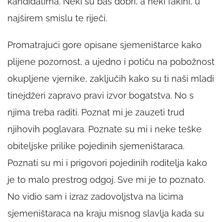
kandidatima. Neki su baš dobri, a neki fakini, u
najširem smislu te riječi.
Promatrajući gore opisane sjemeništarce kako
plijene pozornost, a ujedno i potiču na pobožnost
okupljene vjernike, zaključih kako su ti naši mladi
tinejdžeri zapravo pravi izvor bogatstva. No s
njima treba raditi. Poznat mi je zauzeti trud
njihovih poglavara. Poznate su mi i neke teške
obiteljske prilike pojedinih sjemeništaraca.
Poznati su mi i prigovori pojedinih roditelja kako
je to malo prestrog odgoj. Sve mi je to poznato.
No vidio sam i izraz zadovoljstva na licima
sjemeništaraca na kraju misnog slavlja kada su