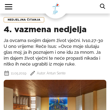
NEDJELJNA ČITANJA
4. vazmena nedjelja
Ja ovcama svojim dajem život vječni. Iv10,27-30
U ono vrijeme: Reče Isus: »Ovce moje slušaju
glas moj; ja ih poznajem i one idu za mnom. Ja
im dajem život vječni te neće propasti nikada i
nitko ih neće ugrabiti iz moje ruke.
11.05.2019
Autor: Antun Sente