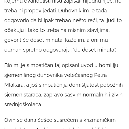
kojemu evanđelisti nisu zapisali nijednu riječ, ne
treba ni propovijedati. Duhovnik im je tada
odgovorio da bi ipak trebao nešto reći, ta ljudi to
očekuju i tako to treba na misnim slavljima,
govorit će deset minuta, kaže im, a oni mu
odmah spretno odgovaraju: "do deset minuta".
Bio mi je simpatičan taj opisani uvod u homiliju
sjemenišnog duhovnika velečasnog Petra
Mlakara, a još simpatičnija domišljatost pobožnih
sjemeništaraca, zapravo sasvim normalnih i živih
srednjoškolaca.
Ovih se dana češće susrećem s krizmaničkim