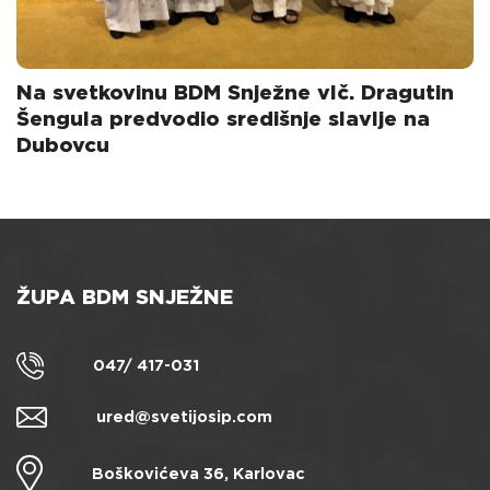
Na svetkovinu BDM Snježne vlč. Dragutin
Šengula predvodio središnje slavlje na
Dubovcu
ŽUPA BDM SNJEŽNE
047/ 417-031
ured@svetijosip.com
Boškovićeva 36, Karlovac