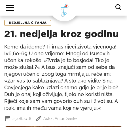
NEDJELJNA ČITANJA
21. nedjelja kroz godinu
Kome da idemo? Ti imaš riječi života vječnoga!
Iv6,60-69 U ono vrijeme: Mnogi od Isusovih
učenika rekoše: »Tvrda je to besjeda! Tko je
može slušati?« A Isus, znajući sam od sebe da
njegovi učenici zbog toga mrmljaju, reče im:
»Zar vas to sablažnjava? A što ako vidite Sina
Čovječjega kako uzlazi onamo gdje je prije bio?
Duh je onaj koji oživljuje, tijelo ne koristi ništa.
Riječi koje sam vam govorio duh su i život su. A
ipak, ima ih među vama koji ne vjeruju.«
25.08.2018
Autor: Antun Sente