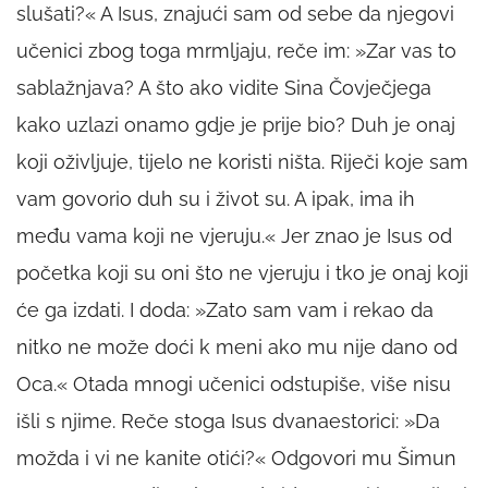
slušati?« A Isus, znajući sam od sebe da njegovi
učenici zbog toga mrmljaju, reče im: »Zar vas to
sablažnjava? A što ako vidite Sina Čovječjega
kako uzlazi onamo gdje je prije bio? Duh je onaj
koji oživljuje, tijelo ne koristi ništa. Riječi koje sam
vam govorio duh su i život su. A ipak, ima ih
među vama koji ne vjeruju.« Jer znao je Isus od
početka koji su oni što ne vjeruju i tko je onaj koji
će ga izdati. I doda: »Zato sam vam i rekao da
nitko ne može doći k meni ako mu nije dano od
Oca.« Otada mnogi učenici odstupiše, više nisu
išli s njime. Reče stoga Isus dvanaestorici: »Da
možda i vi ne kanite otići?« Odgovori mu Šimun