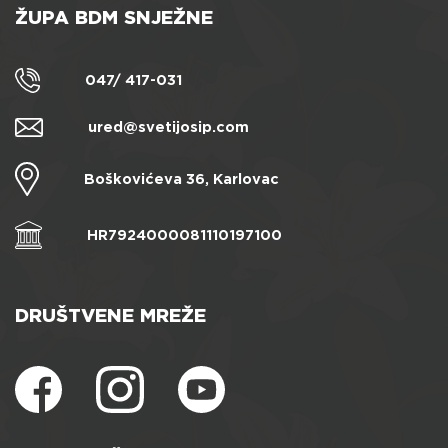
ŽUPA BDM SNJEŽNE
047/ 417-031
ured@svetijosip.com
Boškovićeva 36, Karlovac
HR7924000081110197100
DRUŠTVENE MREŽE