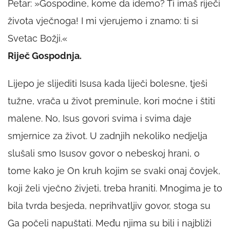
Petar: »Gospodine, kome da idemo? Ti imaš riječi
života vječnoga! I mi vjerujemo i znamo: ti si
Svetac Božji.«
Riječ Gospodnja.
Lijepo je slijediti Isusa kada liječi bolesne, tješi
tužne, vrača u život preminule, kori moćne i štiti
malene. No, Isus govori svima i svima daje
smjernice za život. U zadnjih nekoliko nedjelja
slušali smo Isusov govor o nebeskoj hrani, o
tome kako je On kruh kojim se svaki onaj čovjek,
koji želi vječno živjeti, treba hraniti. Mnogima je to
bila tvrda besjeda, neprihvatljiv govor, stoga su
Ga počeli napuštati. Među njima su bili i najbliži