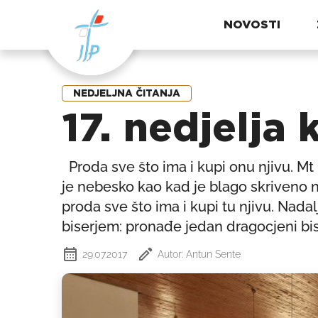
NOVOSTI
NEDJELJNA ČITANJA
17. nedjelja
Proda sve što ima i kupi onu njivu. Mt
je nebesko kao kad je blago skriveno na
proda sve što ima i kupi tu njivu. Nada
biserjem: pronađe jedan dragocjeni bise
29.07.2017
Autor: Antun Sente