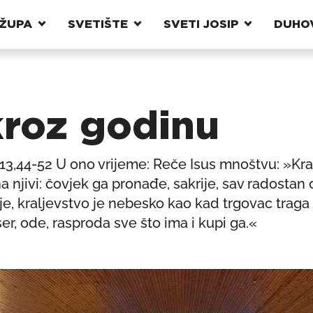
ŽUPA
SVETIŠTE
SVETI JOSIP
DUHO
 kroz godinu
 13,44-52 U ono vrijeme: Reče Isus mnoštvu: »Kra
 njivi: čovjek ga pronađe, sakrije, sav radostan 
lje, kraljevstvo je nebesko kao kad trgovac traga 
r, ode, rasproda sve što ima i kupi ga.«