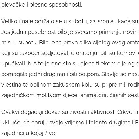
pjevačke i plesne sposobnosti.
Veliko finale održalo se u subotu, 22. srpnja, kada su se 
Još jedna posebnost bilo je svečano primanje novih 
misi u subotu. Bila je to prava slika cijelog ovog orator
koji su također sudjelovali u oratoriju, bili su kumo
upućivali ih. A to je ono što su djeca tijekom cijelog
pomagala jedni drugima i bili potpora. Slavlje se na
vještina te obilnom zakuskom koju su pripremili rodite
zajedničkom molitvom djece, animatora, časnih sestar
Ovakvi događaji dokaz su živosti i aktivnosti Crkve, al
uključe, da daruju svoje vrijeme i talente drugima i
zajednici u kojoj žive.