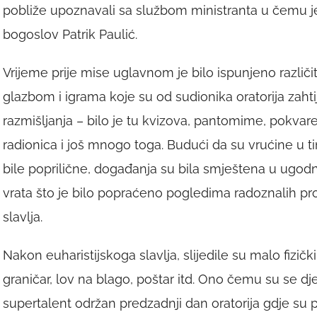
pobliže upoznavali sa službom ministranta u čemu j
bogoslov Patrik Paulić.
Vrijeme prije mise uglavnom je bilo ispunjeno različ
glazbom i igrama koje su od sudionika oratorija zahti
razmišljanja – bilo je tu kvizova, pantomime, pokvar
radionica i još mnogo toga. Budući da su vrućine u 
bile poprilične, događanja su bila smještena u ugod
vrata što je bilo popraćeno pogledima radoznalih pr
slavlja.
Nakon euharistijskoga slavlja, slijedile su malo fizičk
graničar, lov na blago, poštar itd. Ono čemu su se dj
supertalent održan predzadnji dan oratorija gdje su p