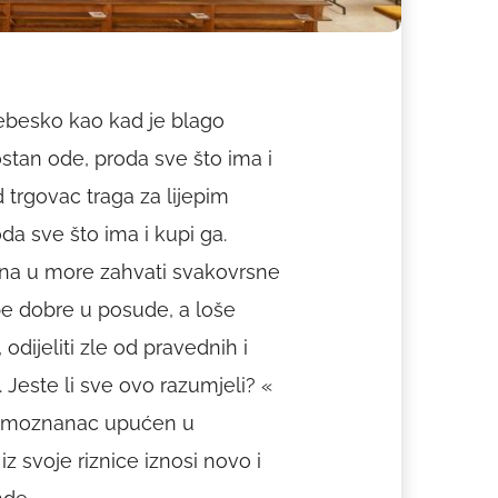
nebesko kao kad je blago
ostan ode, proda sve što ima i
d trgovac traga za lijepim
da sve što ima i kupi ga.
ena u more zahvati svakovrsne
upe dobre u posude, a loše
, odijeliti zle od pravednih i
. Jeste li sve ovo razumjeli? «
ismoznanac upućen u
z svoje riznice iznosi novo i