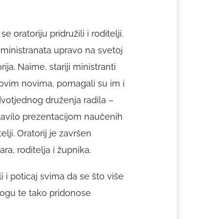
oratoriju pridružili i roditelji.
ministranata upravo na svetoj
ija. Naime, stariji ministranti
vi ovim novima, pomagali su im i
 dvotjednog druženja radila –
stavilo prezentacijom naučenih
lji. Oratorij je završen
a, roditelja i župnika.
i i poticaj svima da se što više
 Bogu te tako pridonose