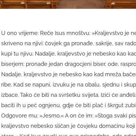
U ono vrijeme: Reče Isus mnoštvu: »Kraljevstvo je 
skriveno na njivi: čovjek ga pronađe, sakrije, sav rad
kupi tu njivu. Nadalje, kraljevstvo je nebesko kao ka
biserjem: pronađe jedan dragocjeni biser, ode, raspro
Nadalje, kraljevstvo je nebesko kao kad mreža bač
ribe. Kad se napuni, izvuku je na obalu, sjednu i sk
izbace. Tako će biti na svršetku svijeta. Izići će anđeli
baciti ih u peć ognjenu, gdje će biti plač i škrgut zubi
Odgovore mu: »Jesmo.« A on će im: »Stoga svaki p
kraljevstvo nebesko sličan je čovjeku domaćinu koji i