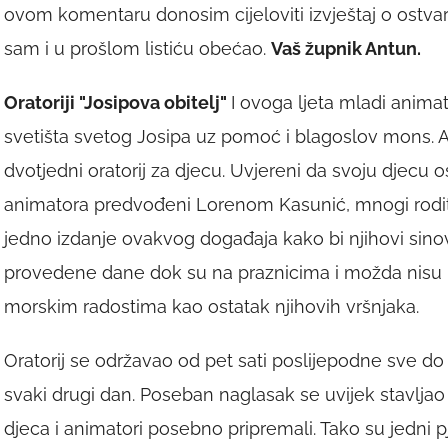
ovom komentaru donosim cijeloviti izvještaj o ostva
sam i u prošlom listiću obećao.
Vaš župnik Antun.
Oratoriji "Josipova obitelj"
I ovoga ljeta mladi anima
svetišta svetog Josipa uz pomoć i blagoslov mons. A
dvotjedni oratorij za djecu. Uvjereni da svoju djecu 
animatora predvođeni Lorenom Kasunić, mnogi rodite
jedno izdanje ovakvog događaja kako bi njihovi sinovi 
provedene dane dok su na praznicima i možda nisu 
morskim radostima kao ostatak njihovih vršnjaka.
Oratorij se održavao od pet sati poslijepodne sve do 
svaki drugi dan. Poseban naglasak se uvijek stavljao
djeca i animatori posebno pripremali. Tako su jedni pje