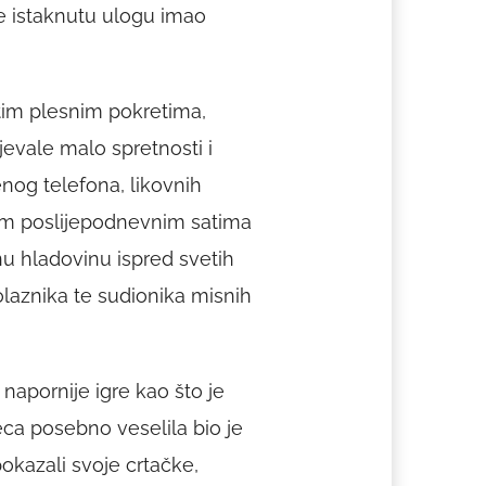
e istaknutu ulogu imao
itim plesnim pokretima,
jevale malo spretnosti i
enog telefona, likovnih
tim poslijepodnevnim satima
nu hladovinu ispred svetih
olaznika te sudionika misnih
i napornije igre kao što je
eca posebno veselila bio je
okazali svoje crtačke,