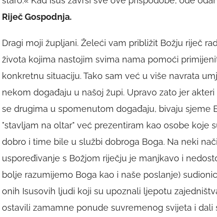
staro.« Kad Isus završi sve ove prispodobe, ode oda
Riječ Gospodnja.
Dragi moji župljani. Želeći vam približit Božju riječ r
života kojima nastojim svima nama pomoći primijenit
konkretnu situaciju. Tako sam već u više navrata um
nekom događaju u našoj župi. Upravo zato jer akteri 
se drugima u spomenutom događaju, bivaju sjeme Bož
"stavljam na oltar" već prezentiram kao osobe koje s
dobro i time bile u službi dobroga Boga. Na neki na
uspoređivanje s Božjom riječju je manjkavo i nedost
bolje razumijemo Boga kao i naše poslanje) sudionic
onih Isusovih ljudi koji su upoznali ljepotu zajedništ
ostavili zamamne ponude suvremenog svijeta i dali s