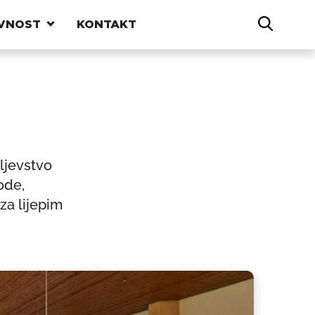
VNOST
KONTAKT
ljevstvo
ode,
za lijepim