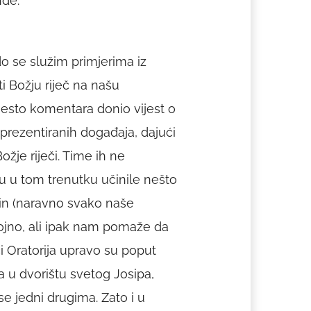
nde.
ado se služim primjerima iz
i Božju riječ na našu
jesto komentara donio vijest o
prezentiranih događaja, dajući
je riječi. Time ih ne
u u tom trenutku učinile nešto
čin (naravno svako naše
ojno, ali ipak nam pomaže da
i Oratorija upravo su poput
va u dvorištu svetog Josipa,
e jedni drugima. Zato i u