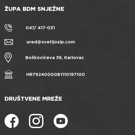
ŽUPA BDM SNJEŽNE
047/ 417-031
ured@svetijosip.com
Boškovićeva 36, Karlovac
HR7924000081110197100
DRUŠTVENE MREŽE