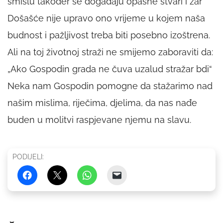
smislu također se događaju opasne stvari i zar
Došašće nije upravo ono vrijeme u kojem naša
budnost i pažljivost treba biti posebno izoštrena.
Ali na toj životnoj straži ne smijemo zaboraviti da:
„Ako Gospodin grada ne čuva uzalud stražar bdi“
Neka nam Gospodin pomogne da stažarimo nad
našim mislima, riječima, djelima, da nas nađe
buden u molitvi raspjevane njemu na slavu.
PODIJELI: