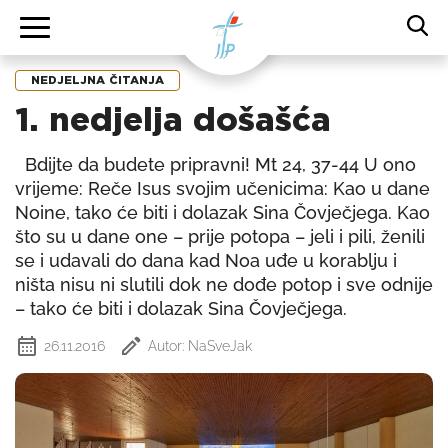
NEDJELJNA ČITANJA
1. nedjelja došašća
Bdijte da budete pripravni! Mt 24, 37-44 U ono
vrijeme: Reče Isus svojim učenicima: Kao u dane
Noine, tako će biti i dolazak Sina Čovječjega. Kao
što su u dane one – prije potopa – jeli i pili, ženili
se i udavali do dana kad Noa uđe u korablju i
ništa nisu ni slutili dok ne dođe potop i sve odnije
– tako će biti i dolazak Sina Čovječjega.
26.11.2016
Autor: NaSveJak