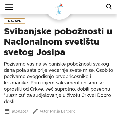
NAJAVE
Svibanjske pobožnosti u
Nacionalnom svetištu
svetog Josipa
Pozivamo vas na svibanjske pobožnosti svakog
dana pola sata prije večernje svete mise. Osobito
pozivamo ovogodišnje prvopričesnike i
krizmanike. Primanjem sakramenta nismo se
oprostili od Crkve, već suprotno, dobili posebnu
"ulaznicu" za sudjelovanje u životu Crkve! Dobro
došli!
15.05.2015
Autor: Matija Barberić