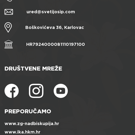
ured@svetijosip.com
Boškovićeva 36, Karlovac
HR7924000081110197100
DRUŠTVENE MREŽE
PREPORUČAMO
www.zg-nadbiskupija.hr
www.ika.hkm.hr