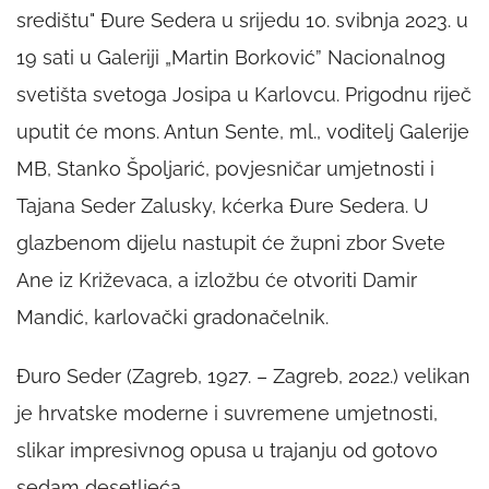
središtu" Đure Sedera u srijedu 10. svibnja 2023. u
19 sati u Galeriji „Martin Borković” Nacionalnog
svetišta svetoga Josipa u Karlovcu. Prigodnu riječ
uputit će mons. Antun Sente, ml., voditelj Galerije
MB, Stanko Špoljarić, povjesničar umjetnosti i
Tajana Seder Zalusky, kćerka Đure Sedera. U
glazbenom dijelu nastupit će župni zbor Svete
Ane iz Križevaca, a izložbu će otvoriti Damir
Mandić, karlovački gradonačelnik.
Đuro Seder (Zagreb, 1927. – Zagreb, 2022.) velikan
je hrvatske moderne i suvremene umjetnosti,
slikar impresivnog opusa u trajanju od gotovo
sedam desetljeća.