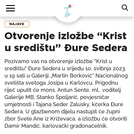
NAJAVE
Otvorenje izložbe “Krist
u središtu” Đure Sedera
Pozivamo vas na otvorenje izložbe "Krist u
središtu" Đure Sedera u srijedu 10. svibnja 2023.
u 19 sati u Galeriji „Martin Borković” Nacionalnog
svetišta svetoga Josipa u Karlovcu. Prigodnu
riječ uputit će mons. Antun Sente, ml., voditelj
Galerije MB, Stanko Špoljarić, povjesničar
umjetnosti i Tajana Seder Zalusky, kćerka Đure
Sedera. U glazbenom dijelu nastupit će župni
zbor Svete Ane iz Križevaca, a izložbu će otvoriti
Damir Mandić, karlovački gradonačelnik.