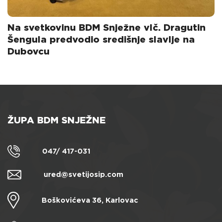
Na svetkovinu BDM Snježne vlč. Dragutin
Šengula predvodio središnje slavlje na
Dubovcu
ŽUPA BDM SNJEŽNE
047/ 417-031
ured@svetijosip.com
Boškovićeva 36, Karlovac