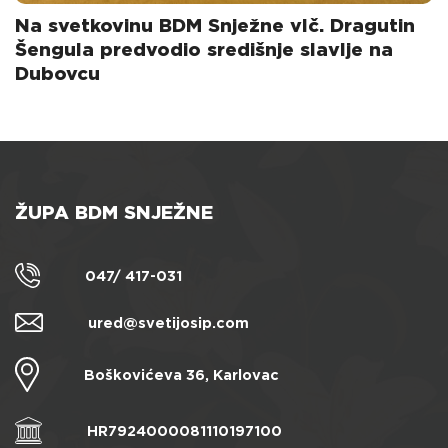
Na svetkovinu BDM Snježne vlč. Dragutin
Šengula predvodio središnje slavlje na
Dubovcu
ŽUPA BDM SNJEŽNE
047/ 417-031
ured@svetijosip.com
Boškovićeva 36, Karlovac
HR7924000081110197100