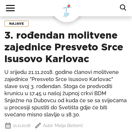
NAJAVE
3. rođendan molitvene
zajednice Presveto Srce
Isusovo Karlovac
U srijedu 21.11.2018. godine članovi molitvene
zajednice "Presveto Srce Isusovo Karlovac"
slave svoj 3. rođendan. Stoga će predvoditi
krunicu u 17.45 u našoj župnoj crkvi BDM
Snježne na Dubovcu od kuda će se sa svijećama
u procesiji spustiti do Svetišta gdje će biti
svečano misno slavlje u 18.30.
21.11.2018
Autor: Matija Barberić