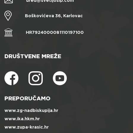
ured@svetijosip.com
Boškovićeva 36, Karlovac
HR7924000081110197100
DRUŠTVENE MREŽE
PREPORUČAMO
www.zg-nadbiskupija.hr
www.ika.hkm.hr
www.zupa-krasic.hr