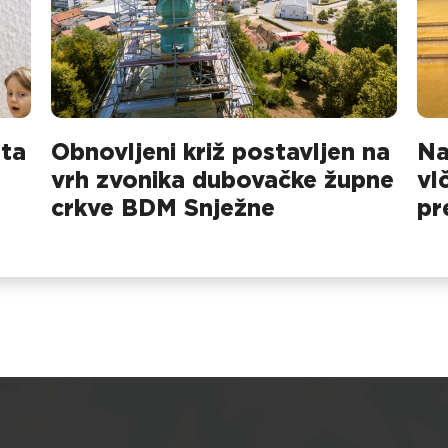
sta
Obnovljeni križ postavljen na
Na
vrh zvonika dubovačke župne
vl
crkve BDM Snježne
pr
na