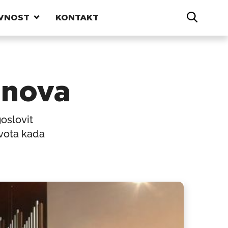
VNOST
KONTAKT
inova
oslovit
ivota kada