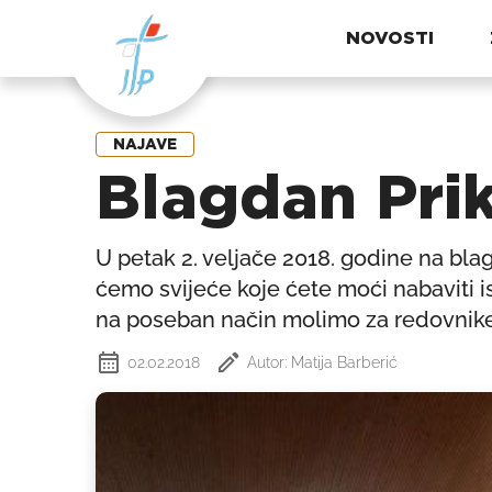
NOVOSTI
NAJAVE
Blagdan Pri
U petak 2. veljače 2018. godine na bla
ćemo svijeće koje ćete moći nabaviti i
na poseban način molimo za redovnike
02.02.2018
Autor: Matija Barberić