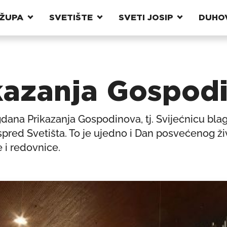
ŽUPA
SVETIŠTE
SVETI JOSIP
DUHO
kazanja Gospod
gdana Prikazanja Gospodinova, tj. Svijećnicu blag
spred Svetišta. To je ujedno i Dan posvećenog ž
 i redovnice.