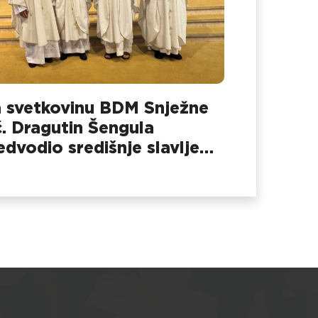
 svetkovinu BDM Snježne
č. Dragutin Šengula
edvodio središnje slavlje
 Dubovcu