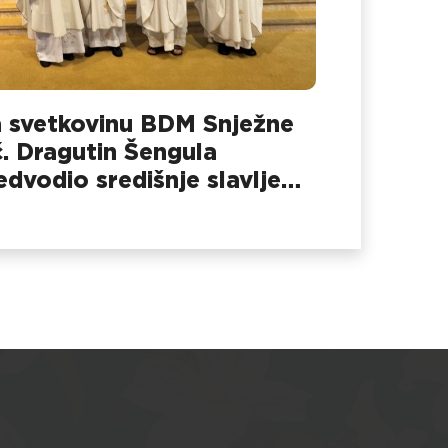
 svetkovinu BDM Snježne
č. Dragutin Šengula
edvodio središnje slavlje
 Dubovcu