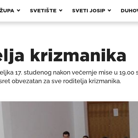
ŽUPA
SVETIŠTE
SVETI JOSIP
DUHO
elja krizmanika
jka 17. studenog nakon večernje mise u 19.00 sat
usret obvezatan za sve roditelja krizmanika.