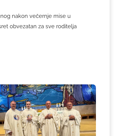
denog nakon večernje mise u
susret obvezatan za sve roditelja