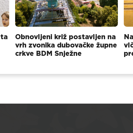
sta
Obnovljeni križ postavljen na
Na
vrh zvonika dubovačke župne
vl
crkve BDM Snježne
pr
na