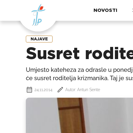
NOVOSTI
NAJAVE
Susret rodit
Umjesto kateheza za odrasle u ponedjel
će susret roditelja krizmanika. Taj je s
24.11.2014
Autor: Antun Sente