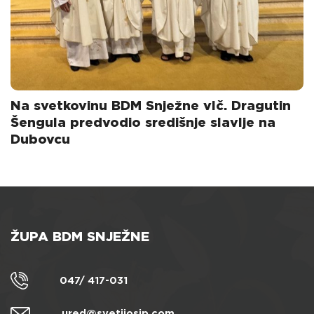
Na svetkovinu BDM Snježne vlč. Dragutin
Šengula predvodio središnje slavlje na
Dubovcu
ŽUPA BDM SNJEŽNE
047/ 417-031
ured@svetijosip.com