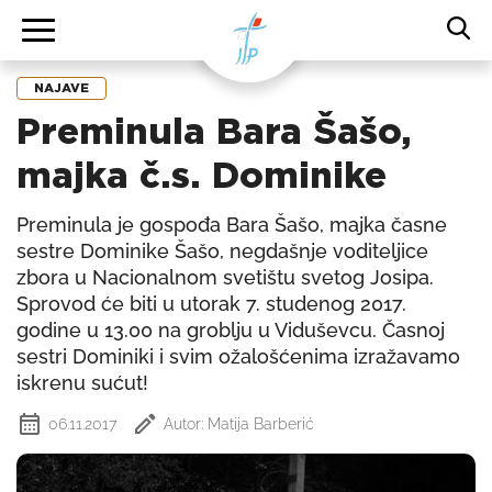
NAJAVE
Preminula Bara Šašo,
majka č.s. Dominike
Preminula je gospođa Bara Šašo, majka časne
sestre Dominike Šašo, negdašnje voditeljice
zbora u Nacionalnom svetištu svetog Josipa.
Sprovod će biti u utorak 7. studenog 2017.
godine u 13.00 na groblju u Viduševcu. Časnoj
sestri Dominiki i svim ožalošćenima izražavamo
iskrenu sućut!
06.11.2017
Autor: Matija Barberić